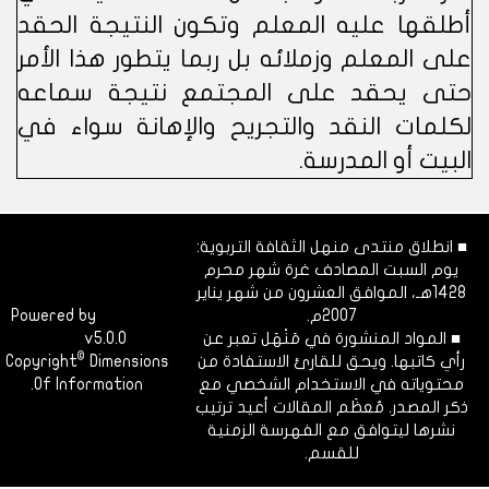
أطلقها عليه المعلم وتكون النتيجة الحقد
على المعلم وزملائه بل ربما يتطور هذا الأمر
حتى يحقد على المجتمع نتيجة سماعه
لكلمات النقد والتجريح والإهانة سواء في
البيت أو المدرسة.
■ انطلاق منتدى منهل الثقافة التربوية:
يوم السبت المصادف غرة شهر محرم
1428هـ، الموافق العشرون من شهر يناير
2007م.
Dimofinf
Powered by
■ المواد المنشورة في مَنْهَل تعبر عن
v5.0.0
CMS
©
رأي كاتبها. ويحق للقارئ الاستفادة من
Dimensions
Copyright
محتوياته في الاستخدام الشخصي مع
Of Information.
ذكر المصدر. مُعظَم المقالات أعيد ترتيب
نشرها ليتوافق مع الفهرسة الزمنية
للقسم.