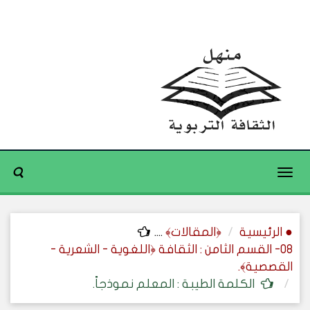
Toggle
navigation
● الرئيسية
﴿المقالات﴾
....
08- القسم الثامن : الثقافة ﴿اللغوية - الشعرية -
القصصية﴾.
الكلمة الطيبة : المعلم نموذجاً.