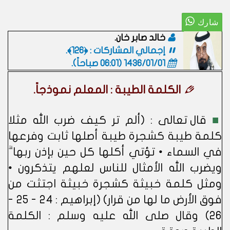
خالد صابر خان.
إجمالي المشاركات : ﴿126﴾.
1436/01/01 (06:01 صباحاً)
.
الكلمة الطيبة : المعلم نموذجاً.
■
قال تعالى : (ألم تر كيف ضرب الله مثلا
كلمة طيبة كشجرة طيبة أصلها ثابت وفرعها
في السماء • تؤتي أكلها كل حين بإذن ربها ۗ
ويضرب الله الأمثال للناس لعلهم يتذكرون •
ومثل كلمة خبيثة كشجرة خبيثة اجتثت من
فوق الأرض ما لها من قرار) (إبراهيم : 24 - 25 -
26) وقال صلى الله عليه وسلم : الكلمة