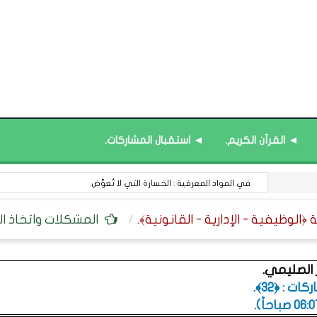
◄ القرآن الكريم.
◄ استقبال المشاركات.
قائمة محدَّثة : العلوم ﴿التربوية - التعليمية﴾.
المشكلات واتخاذ القر
الصليمي.
ت : ﴿32﴾.
.