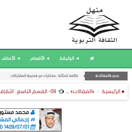
قائمة مُحدَّثة : حديث الساعة.
◄ الوثيقة.
◄ الأقسام.
◄ الأعضاء.
قائمة مُثبتة : إدارة منهل الثقافة التربوية.
11- القسم الحادي عشر : ﴿اللقاءات الشخصية - الثقافة المتسلسلة﴾.
جديد ﴿المقالات﴾
قائمة مُثبتة : مشرف منهل الثقافة التربوية.
قائمة مُحدَّثة : مختارات من ﴿جديد﴾ المشاركات.
● الرئيسية
﴿المقالات﴾
....
09- القسم التاسع : الثقافة ﴿الوظيفية - الإدارية - القانونية﴾.
محمد مستور 
إجمالي المشاركا
1429/07/01 (06:01 صباحاً)