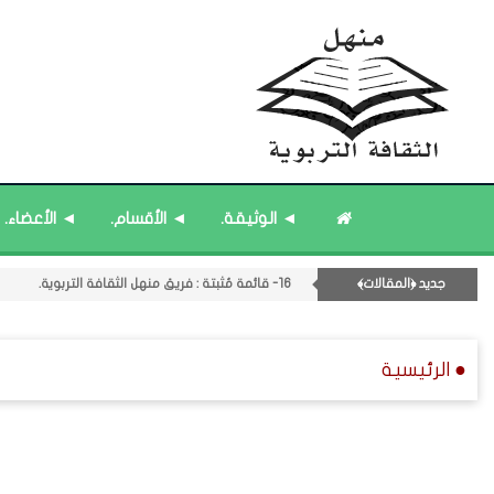
◄ الوثيقة.
◄ الأقسام.
◄ الأعضاء.
جديد ﴿المقالات﴾
16- قائمة مُثبتة : فريق منهل الثقافة التربوية.
15- قائمة مُثبتة : إدارة منهل الثقافة التربوية.
18- قائمة مُحدَّثة : مختارات من حديث ﴿الساعة﴾.
● الرئيسية
12- القسم الثاني عشر : الثقافة ﴿الرياضية - المعرفية - المستقبلية﴾.
19- قائمة مُحدَّثة : جديد المشاركات.
14- قائمة مُثبتة : مشرف منهل الثقافة التربوية.