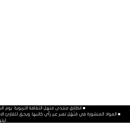
■ انطلاق منتدى منهل الثقافة التربوية: يوم السبت المصادف غرة شهر محرم
■ المواد المنشورة في مَنْهَل تعبر عن رأي كاتبها. ويحق للقارئ 
ليت