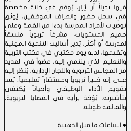
فيها بديلاً أن يُزار، يُوقع في خانة مخصصة
في سجل حضور وانصراف الموظفين، يُوثق
توصيات لأفراد المدرسة بدءًا من القمة وعلى
جميع المستويات، مشرفاً تربوياً منسقاً
لمدرسة أو أكثر، يُدير أساليب التنمية المهنية
ويُقيمها، لديه يوم مكتبي في مكتب التربية
والتعليم الذي ينتمي إليه، عضواً في العديد
من المجالس التربوية واللجان الإدارية، يُنظر إليه
على إنه خبيراً تربوياً ومستشاراً تعليمياً، يُعد
تقويم الأداء الوظيفي وأحياناً يُكتفى
بتأشيرته، يُؤخذ برأيه في القضايا التربوية،
والقائمة طويلة.
● الساعات ما قبل الذهبية.