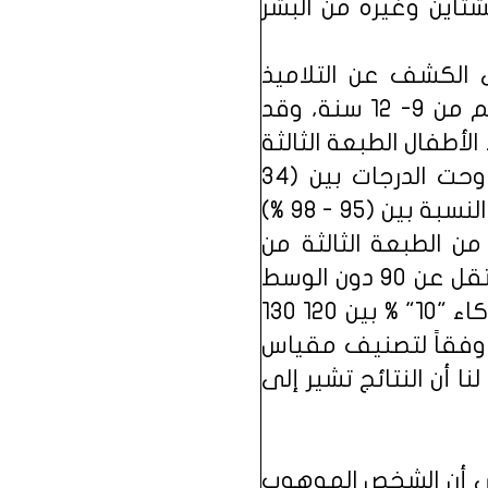
تاين وغيره من البشر
في دراسة هدفت إلى الكشف عن التلاميذ
الموهوبين في المرحلة الابتدائية وهم من الذكور مما تراوحت أعمارهم من 9- 12 سنة، وقد
أطفال الطبعة الثالثة
(النسخة البحرينية) ومقياس المصفوفات المتتابعة المعياري حيث تراوحت الدرجات بين (34
-56) والامتحانات النهائية المدرسية للتلاميذ المتفوقين دراسياً وتراوحت النسبة بين (95 - 98 %)
ن الطبعة الثالثة من
خصائص وكسلر كان (111، 84، 99) ونال 27% من عينة الدراسة نسب ذكاء تقل عن 90 دون الوسط
و"53" تراوحت نسب ذكائهم بين (90 110) "الوسط" بينما تراوحت نسبة ذكاء "10" % بين 120 130
رجة مقبولة وفقاً لتصنيف مقياس
اوح بين (115 130) ومن هنا يتضح لنا أن النتائج تشير إلى
لى أن الشخص الموهوب