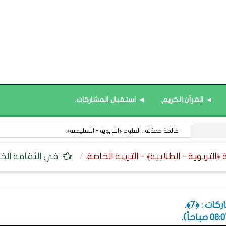
◄ القرآن الكريم.
◄ استقبال المشاركات.
قائمة محدَّثة : منصة نور ﴿نظام المعلومات التعليمية﴾.
في الثقافة الخا
ت : ﴿7﴾.
.