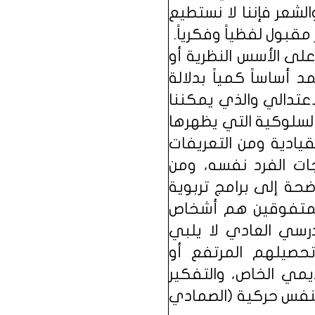
عر فإننا لا نستطيع
بول لفظياً وفكرياً.
لى الأسس النظرية أو
 أساساً كمياً بدلالة
اعتدالي والذي يمكننا
السلوكية التي يظهرها
قيادية ومن التعريفات
جات الفرد نفسه، ومن
ضحة إلى برامج تربوية
والمتفوقين هم أشخاص
درسي العادي لا يلبي
تحصيلهم المرتفع أو
ديمي الخاص، والتفكير
ة النفس حركية (الصمادي