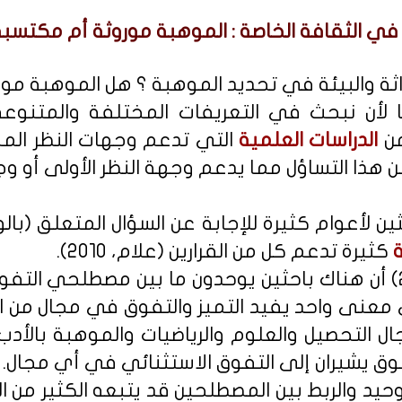
في الثقافة الخاصة : الموهبة موروثة أم مكتسبة
راثة والبيئة في تحديد الموهبة ؟ هل الموهبة مو
ا لأن نبحث في التعريفات المختلفة والمتنو
من
الدراسات العلمية
التي تدعم وجهات النظر ال
هذا التساؤل مما يدعم وجهة النظر الأولى أو وج
ين لأعوام كثيرة للإجابة عن السؤال المتعلق (بالو
ة
كثيرة تدعم كل من القرارين (علام، 2010).
ولقد أشار حنورة (2003) أن هناك باحثين يوحدون ما بين مصطلحي
 معنى واحد يفيد التميز والتفوق في مجال من ال
ل التحصيل والعلوم والرياضيات والموهبة بالأدب
فوق يشيران إلى التفوق الاستثنائي في أي مجال.
وحيد والربط بين المصطلحين قد يتبعه الكثير من 