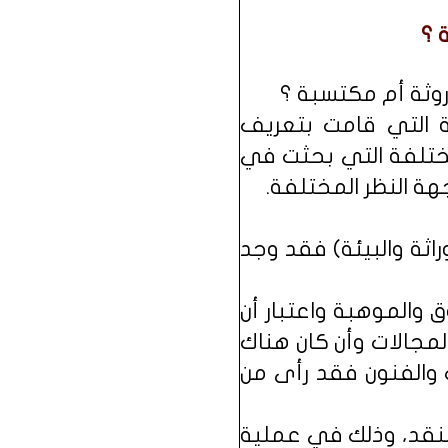
 ؟
روثة أم مكتسبة ؟
عة التي قامت بتعريف
مختلفة التي بحثت في
هة النظر المختلفة.
راثة والبيئة) فقد وجد
 التفوق والموهبة واعتبار أن
مجالات وأن كان هناك
 والفنون فقد رأى من
النقد، وذلك في عملية