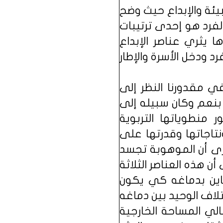
العامل الثاني هو البيئة والإبداع حيث وضح
19) والكنانة (1990) إلى أن إبداع الفرد هو إحدى ترتيبات
 يثري عناصر الإبداع
د ودخل الأسرة والإطار
 "هل في مقدورنا النظر إلى
بنعم وكان سبيله إلى
 منطوياتها التربوية
ونتاجاتها وقدرتها على
ترى أن الموهوبة تجسد
 هذه العناصر الثلاثة
اين بدماغه كي يكون
لاف الوحيد بين دماغه
لي المساحة الخارجية