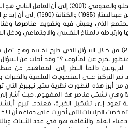
وقد أشار أيضاً كل من الحلو والقدومي (2001) إلى أن 
ذلك بما أشار إليه كل من عبدالستار (85
مجتمع الذي يعيش فيه وتقويم عناصرها وغناها
ها وارتباطه بالمناخ النفسي والاجتماعي ودخل الفر
وقد أشار صبحي (2004) من خلال السؤال الذي طرح نفسه وهو
ور يخرج عن المألوف ؟" وقد أجاب عن السؤال 
لتربويين دائماً النظر إلى المفاهيم من منظور
قد تم التركيز على المنطويات العلمية والخبرات 
ن من أبرز هذه التطورات نظرية ستير نيبيرغ التي 
مة وهي تشكل عناصر هذا المفهوم، حيث أشار إلى أن
 تعود إلى تشكيل الخبرة، فعندما تبرع أينشت
تمخضت الدراسات التي أجريت على دماغه أن الاخت
اء العلم والثقافة هو في عدد الثنيات وبالتا