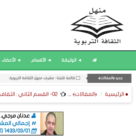
◄ الوثيقة.
◄ الأقسام.
◄ الأعضاء.
۝ قائمة مُثبتة : مشرف منهل الثقافة التربوية.
جديد ﴿المقالات﴾
۝ قائمة مُثبتة : إدارة منهل الثقافة التربوية.
۝ قائمة : ﴿المرجعيات - المشاركات﴾ المُحدَّثة.
● الرئيسية
﴿المقالات﴾
....
02- القسم الثاني : الثقافة ﴿التربوية - الطلابية﴾ - التربية الخاصة.
۝ قائمة مُحدَّثة : مختارات من ﴿جديد﴾ المشاركات.
11- القسم الحادي عشر : ﴿اللقاءات الشخصية - الثقافة المتسلسلة﴾.
عدنان مرجي.
إجمالي المشاركا
1433/03/01 (06:01 صباحاً)