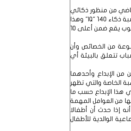
 القرن الماضي من منظور ذكائي
فقد أشار إلى تعريف تيرمان Terman بأن الموهوب هو من حصل على نسبة ذكاء IQ" 140" وهذا
التعريف ينسجم أيضاً مع تعريف ولاية نورث كارولينا الذي اعتبر أن الموهوب يقع ضمن أعلى 10
موعة من الخصائص وأن
اب تتعلق بالبيئة أي
قد ميز بين نوعين من الإبداع وأحدهما
بة الخاصة والتي تظهر
في هذا الإبداع حسب ما
وينشأ فيها من العوامل المهمة
ز القدرات الإبداعية له وإلى ما أشار إليه ديسي (Dasey 1989) أنه إذا حدث أن أطفالا
عية الوالدية للأطفال