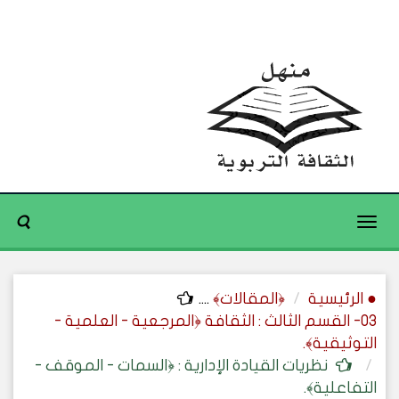
Toggle
navigation
● الرئيسية
﴿المقالات﴾
....
03- القسم الثالث : الثقافة ﴿المرجعية - العلمية -
التوثيقية﴾.
نظريات القيادة الإدارية : ﴿السمات - الموقف -
التفاعلية﴾.