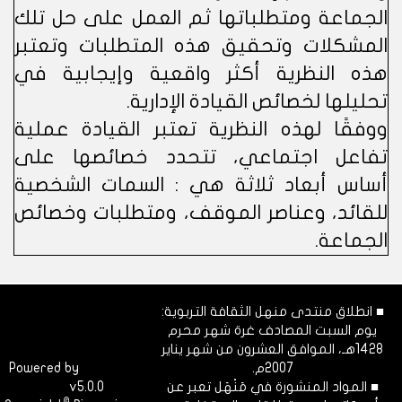
الجماعة ومتطلباتها ثم العمل على حل تلك
المشكلات وتحقيق هذه المتطلبات وتعتبر
هذه النظرية أكثر واقعية وإيجابية في
تحليلها لخصائص القيادة الإدارية.
ووفقًا لهذه النظرية تعتبر القيادة عملية
تفاعل اجتماعي، تتحدد خصائصها على
أساس أبعاد ثلاثة هي : السمات الشخصية
للقائد، وعناصر الموقف، ومتطلبات وخصائص
الجماعة.
■ انطلاق منتدى منهل الثقافة التربوية:
يوم السبت المصادف غرة شهر محرم
1428هـ، الموافق العشرون من شهر يناير
2007م.
Dimofinf
Powered by
■ المواد المنشورة في مَنْهَل تعبر عن
v5.0.0
CMS
©