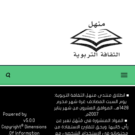
Toggle
navigation
■ انطلاق منتدى منهل الثقافة التربوية:
يوم السبت المصادف غرة شهر محرم
1428هـ، الموافق العشرون من شهر يناير
2007م.
Dimofinf
Powered by
■ المواد المنشورة في مَنْهَل تعبر عن
v5.0.0
CMS
©
رأي كاتبها. ويحق للقارئ الاستفادة من
Dimensions
Copyright
محتوياته في الاستخدام الشخصي مع
Of Information.