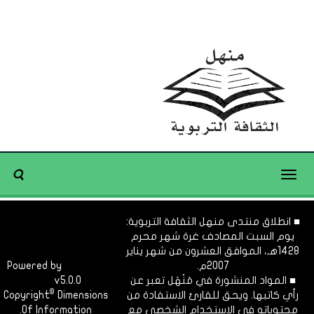
Toggle
navigation
■ انطلاق منتدى منهل الثقافة التربوية:
يوم السبت المصادف غرة شهر محرم
1428هـ، الموافق العشرون من شهر يناير
2007م.
Dimofinf
Powered by
■ المواد المنشورة في مَنْهَل تعبر عن
v5.0.0
CMS
©
رأي كاتبها. ويحق للقارئ الاستفادة من
Dimensions
Copyright
محتوياته في الاستخدام الشخصي مع
Of Information.