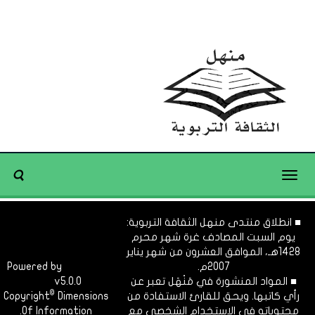
Toggle
navigation
■ انطلاق منتدى منهل الثقافة التربوية:
يوم السبت المصادف غرة شهر محرم
1428هـ، الموافق العشرون من شهر يناير
2007م.
Dimofinf
Powered by
■ المواد المنشورة في مَنْهَل تعبر عن
v5.0.0
CMS
©
رأي كاتبها. ويحق للقارئ الاستفادة من
Dimensions
Copyright
محتوياته في الاستخدام الشخصي مع
Of Information.