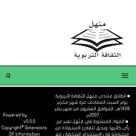
Toggle
navigation
■ انطلاق منتدى منهل الثقافة التربوية:
يوم السبت المصادف غرة شهر محرم
1428هـ، الموافق العشرون من شهر يناير
2007م.
Dimofinf
Powered by
■ المواد المنشورة في مَنْهَل تعبر عن
v5.0.0
CMS
©
رأي كاتبها. ويحق للقارئ الاستفادة من
Dimensions
Copyright
محتوياته في الاستخدام الشخصي مع
Of Information.