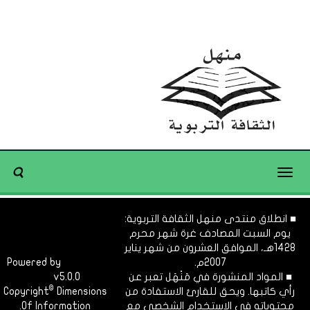
Toggle
navigation
■ انطلاق منتدى منهل الثقافة التربوية:
يوم السبت المصادف غرة شهر محرم
1428هـ، الموافق العشرون من شهر يناير
2007م.
Dimofinf
Powered by
■ المواد المنشورة في مَنْهَل تعبر عن
v5.0.0
CMS
©
رأي كاتبها. ويحق للقارئ الاستفادة من
Dimensions
Copyright
محتوياته في الاستخدام الشخصي مع
Of Information.