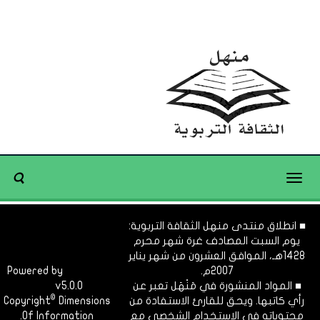
Toggle
navigation
■ انطلاق منتدى منهل الثقافة التربوية:
يوم السبت المصادف غرة شهر محرم
1428هـ، الموافق العشرون من شهر يناير
2007م.
Dimofinf
Powered by
■ المواد المنشورة في مَنْهَل تعبر عن
v5.0.0
CMS
©
رأي كاتبها. ويحق للقارئ الاستفادة من
Dimensions
Copyright
محتوياته في الاستخدام الشخصي مع
Of Information.