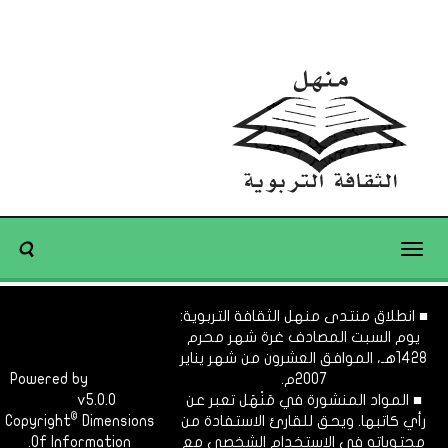
Toggle
navigation
■ انطلاق منتدى منهل الثقافة التربوية:
يوم السبت المصادف غرة شهر محرم
1428هـ، الموافق العشرون من شهر يناير
2007م.
Dimofinf
Powered by
■ المواد المنشورة في مَنْهَل تعبر عن
v5.0.0
CMS
©
رأي كاتبها. ويحق للقارئ الاستفادة من
Dimensions
Copyright
محتوياته في الاستخدام الشخصي مع
Of Information.