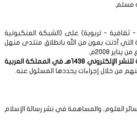
ه مسلم.
ثقافية - تربوية) على (الشبكة العنكبوتية
ة التي آذنت بعون من الله بانطلاق منتدى منهل
لوائح وأنظمة اللائحة التنفيذية للنشر الإلكتروني 1438هـ في المملكة العربية
هم من خلال إجراءات يحددها المسئول عنه.
ائر العلوم، والمساهمة في نشر رسالة الإسلام