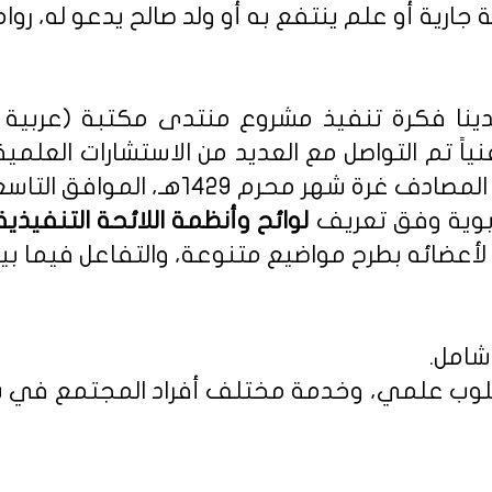
 جارية أو علم ينتفع به أو ولد صالح يدعو له، روا
نا فكرة تنفيذ مشروع منتدى مكتبة (عربية - 
نياً تم التواصل مع العديد من الاستشارات العلمي
م 1429هـ، الموافق التاسع من يناير 2008م.
ربوية وفق تعريف
أعضائه بطرح مواضيع متنوعة، والتفاعل فيما بين
شامل.
 بأسلوب علمي، وخدمة مختلف أفراد المجتمع في س