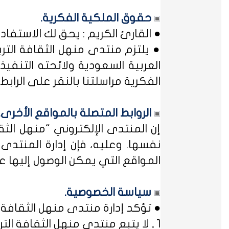
حقوق الملكية الفكرية.
● القارئ الكريم : يحق لك الاستفا
● يلتزم منتدى منهل الثقافة التر
العربية السعودية ولائحته التنفيذ
الفكرية مراسلتنا بالنقر على الرابط: 
الروابط المتصلة بالمواقع الأخرى.
إن المنتدى الإلكتروني "منهل ال
نفسها. وعليه، فإن إدارة المنتد
المواقع التي يمكن الوصول إليها عب
سياسة الخصوصية.
● تؤكد إدارة منتدى منهل الثقافة ا
1 ـ لا يتبع منتدى منهل الثقافة التربوية أي مؤسسة أو منظمة حكومية ... فمنهل لثقافتك !