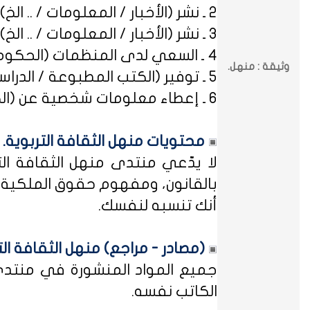
2 ـ نشر (الأخبار / المعلومات / .. الخ) ذات العِلاقة بالصراعات (المذهبية / الطائفية / الحزبية / السياسية / .. الخ).
3 ـ نشر (الأخبار / المعلومات / .. الخ) ذات العِلاقة بالخلافات (الرسمية / الشخصية) مع المنظمات (الحكومية / الخاصة / .. الخ).
4 ـ السعي لدى المنظمات (الحكومية / الخاصة / .. الخ) بطلب أو متابعة (التوظيف / الدراسة / البلاغات / الشكاوى / .. الخ).
وثيقة : منهل.
5 ـ توفير (الكتب المطبوعة / الدراسات العلمية / البحوث الإجرائية / أوراق العمل / الوثائق / التشريعات / الملخصات / .. الخ).
6 ـ إعطاء معلومات شخصية عن (الكتاب المشاركين في منهل الثقافة التربوية / المسؤولين في مختلف المنظمات / .. الخ).
محتويات منهل الثقافة التربوية.
لا يدّعي منتدى منهل الثقافة الت
بالقانون، ومفهوم حقوق الملكية ه
أنك تنسبه لنفسك.
(مصادر - مراجع) منهل الثقافة الت
جميع المواد المنشورة في منتدى م
الكاتب نفسه.