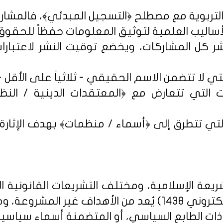
شر كل المشاركات، ويخضع توقيت النشر لاعتبارات 
 التي تتعارض مع ﴿المعتقدات الدينية / النظم 
تي تتطرق إلى ﴿أسماء / منظمات﴾ بهدف الإثارة الإ
يعة الإسلامية، ومختلف التشريعات القانونية ا
روني 1438
) يُعد من الأهداف غير المشروعة، وخ