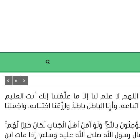
هم لا علم لنا إلا ما علَّمْتنا إنك أنت العليم
تباعه، وأرِنا الباطل باطِلاً وارزُقنا اجْتنابه، واجْعلنا
ُونَ بِاللَّهِ ۗ وَلَوْ آمَنَ أَهْلُ الْكِتَابِ لَكَانَ خَيْرًا لَّهُم ۚ
ُونَ} (سورة آل عمران: 110). وعن أبي هريرة قال : قال رسول الله صلى الله عليه وسلم: إذا مات ابن