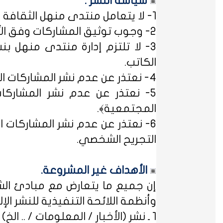
سياسة النشر :
1- لا يتعامل منتدى منهل الثقافة التربوية مع مصطلح ﴿التسجيل المبدئي﴾، فالمشاركات متاحة للجميع.
2- وجوب توثيق المشاركات وفق الأساليب العلمية لتوثيق المعلومات حفظاً للحقوق الفكرية وتيسيراً للباحث عن المعلومة.
3- لا تلتزم إدارة منتدى منهل بن
الكاتب.
4- نعتذر عن عدم نشر المشاركات التي لا تتضمن الاسم الحقيقي - ثلاثياً على الأقل - ﴿المسلمون عند شروطهم في تدوين الاسم﴾.
5- نعتذر عن عدم نشر المشاركات
المجتمعية﴾.
6- نعتذر عن عدم نشر المشاركات ال
التجريح الشخصي.
الأهداف غير المشروعة.
إن جميع ما يتعارض مع مبادئ الشر
وأنظمة اللائحة التنفيذية للنشر الإلكت
1 ـ نشر (الأخبار / المعلومات / .. الخ) ذات الطابع السياسي، أو المتضمنة أسماء سياسيين.