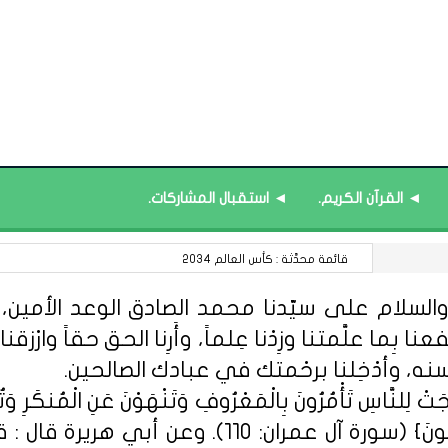
◄ القرآن الكريم.
◄ استقبال المشاركات.
مجدليات : أغازل بك الوطن.
السلام على سيّدنا محمد الصادق الوعد الأمين، الل
 بِما علَّمتنا وزِدْنا عِلماً، وأَرِنا الحق حقاً وارْزقنا ا
سنه، وأدْخِلنا برحْمتك في عبادك الصالحين.
ِلنَّاسِ تَأْمُرُونَ بِالْمَعْرُوفِ وَتَنْهَوْنَ عَنِ الْمُنكَرِ وَتُؤْمِن
مِّنْهُمُ الْمُؤْمِنُونَ وَأَكْثَرُهُمُ الْفَاسِق