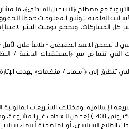
شر كل المشاركات، ويخضع توقيت النشر لاعتبارات 
 التي تتعارض مع ﴿المعتقدات الدينية / النظم 
تي تتطرق إلى ﴿أسماء / منظمات﴾ بهدف الإثارة الإ
يعة الإسلامية، ومختلف التشريعات القانونية ا
روني 1438
) يُعد من الأهداف غير المشروعة، وخ