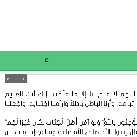
هم لا علم لنا إلا ما علَّمْتنا إنك أنت العليم
تباعه، وأرِنا الباطل باطِلاً وارزُقنا اجْتنابه، واجْعلنا
ُونَ بِاللَّهِ ۗ وَلَوْ آمَنَ أَهْلُ الْكِتَابِ لَكَانَ خَيْرًا لَّهُم ۚ
ُونَ} (سورة آل عمران: 110). وعن أبي هريرة قال : قال رسول الله صلى الله عليه وسلم: إذا مات ابن