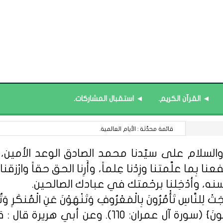
◄ القرآن الكريم.
◄ استقبال المشاركات.
في المواد المعرفية : الخسارة التي لا تُعوَّض.
السلام على سيّدنا محمد الصادق الوعد الأمين، الل
 بِما علَّمتنا وزِدْنا عِلماً، وأَرِنا الحق حقاً وارْزقنا ا
سنه، وأدْخِلنا برحْمتك في عبادك الصالحين.
ِلنَّاسِ تَأْمُرُونَ بِالْمَعْرُوفِ وَتَنْهَوْنَ عَنِ الْمُنكَرِ وَتُؤْمِن
مِّنْهُمُ الْمُؤْمِنُونَ وَأَكْثَرُهُمُ الْفَاسِق