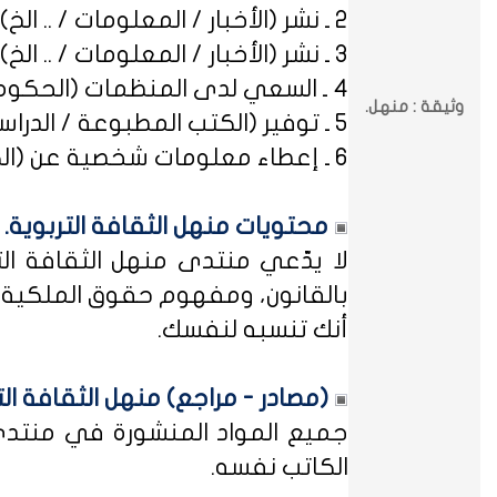
2 ـ نشر (الأخبار / المعلومات / .. الخ) ذات العِلاقة بالصراعات (المذهبية / الطائفية / الحزبية / السياسية / .. الخ).
3 ـ نشر (الأخبار / المعلومات / .. الخ) ذات العِلاقة بالخلافات (الرسمية / الشخصية) مع المنظمات (الحكومية / الخاصة / .. الخ).
4 ـ السعي لدى المنظمات (الحكومية / الخاصة / .. الخ) بطلب أو متابعة (التوظيف / الدراسة / البلاغات / الشكاوى / .. الخ).
وثيقة : منهل.
5 ـ توفير (الكتب المطبوعة / الدراسات العلمية / البحوث الإجرائية / أوراق العمل / الوثائق / التشريعات / الملخصات / .. الخ).
6 ـ إعطاء معلومات شخصية عن (الكتاب المشاركين في منهل الثقافة التربوية / المسؤولين في مختلف المنظمات / .. الخ).
محتويات منهل الثقافة التربوية.
لا يدّعي منتدى منهل الثقافة الت
بالقانون، ومفهوم حقوق الملكية ه
أنك تنسبه لنفسك.
(مصادر - مراجع) منهل الثقافة الت
جميع المواد المنشورة في منتدى م
الكاتب نفسه.