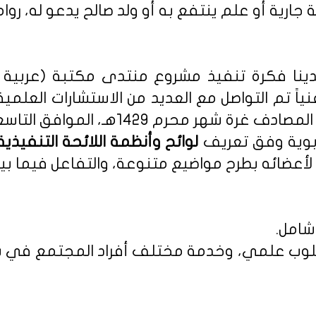
 جارية أو علم ينتفع به أو ولد صالح يدعو له، روا
نا فكرة تنفيذ مشروع منتدى مكتبة (عربية - 
نياً تم التواصل مع العديد من الاستشارات العلمي
م 1429هـ، الموافق التاسع من يناير 2008م.
ربوية وفق تعريف
أعضائه بطرح مواضيع متنوعة، والتفاعل فيما بين
شامل.
 بأسلوب علمي، وخدمة مختلف أفراد المجتمع في س