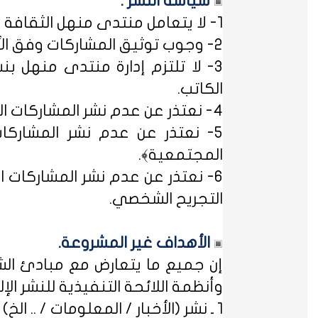
سياسة النشر :
1- لا يتعامل منتدى منهل الثقافة التربوية مع مصطلح ﴿التسجيل المبدئي﴾، فالمشاركات متاحة للجميع.
2- وجوب توثيق المشاركات وفق الأساليب العلمية لتوثيق المعلومات حفظاً للحقوق الفكرية وتيسيراً للباحث عن المعلومة.
3- لا تلتزم إدارة منتدى منهل بن
الكاتب.
4- نعتذر عن عدم نشر المشاركات التي لا تتضمن الاسم الحقيقي - ثلاثياً على الأقل - ﴿المسلمون عند شروطهم في تدوين الاسم﴾.
5- نعتذر عن عدم نشر المشاركات
المجتمعية﴾.
6- نعتذر عن عدم نشر المشاركات ال
التجريح الشخصي.
الأهداف غير المشروعة.
إن جميع ما يتعارض مع مبادئ الشر
وأنظمة اللائحة التنفيذية للنشر الإلكت
1 ـ نشر (الأخبار / المعلومات / .. الخ) ذات الطابع السياسي، أو المتضمنة أسماء سياسيين.