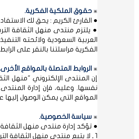
حقوق الملكية الفكرية.
● القارئ الكريم : يحق لك الاستفا
● يلتزم منتدى منهل الثقافة التر
العربية السعودية ولائحته التنفيذ
الفكرية مراسلتنا بالنقر على الرابط: 
الروابط المتصلة بالمواقع الأخرى.
إن المنتدى الإلكتروني "منهل ال
نفسها. وعليه، فإن إدارة المنتد
المواقع التي يمكن الوصول إليها عب
سياسة الخصوصية.
● تؤكد إدارة منتدى منهل الثقافة ا
1 ـ لا يتبع منتدى منهل الثقافة التربوية أي مؤسسة أو منظمة حكومية ... فمنهل لثقافتك !