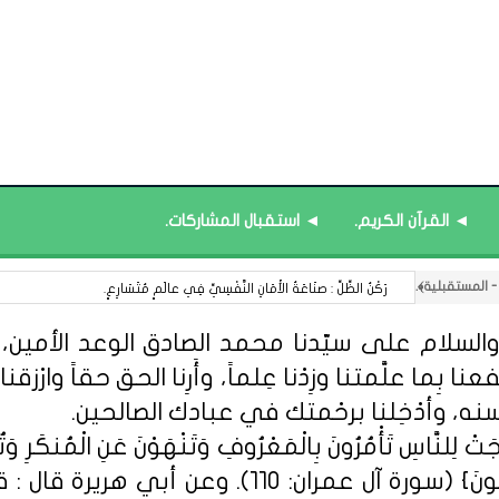
◄ القرآن الكريم.
◄ استقبال المشاركات.
قائمة محدَّثة : منصة نور ﴿نظام المعلومات التعليمية﴾.
السلام على سيّدنا محمد الصادق الوعد الأمين، الل
 بِما علَّمتنا وزِدْنا عِلماً، وأَرِنا الحق حقاً وارْزقنا ا
سنه، وأدْخِلنا برحْمتك في عبادك الصالحين.
ِلنَّاسِ تَأْمُرُونَ بِالْمَعْرُوفِ وَتَنْهَوْنَ عَنِ الْمُنكَرِ وَتُؤْمِن
مِّنْهُمُ الْمُؤْمِنُونَ وَأَكْثَرُهُمُ الْفَاسِق