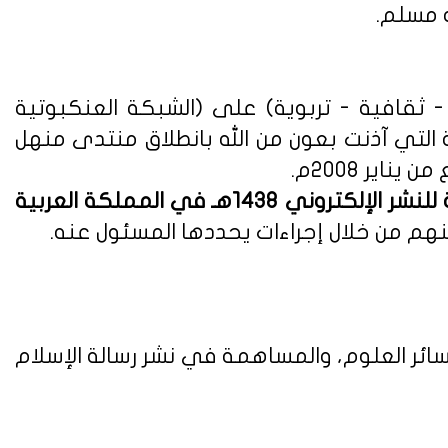
ه مسلم.
ثقافية - تربوية) على (الشبكة العنكبوتية
ة التي آذنت بعون من الله بانطلاق منتدى منهل
لوائح وأنظمة اللائحة التنفيذية للنشر الإلكتروني 1438هـ في المملكة العربية
هم من خلال إجراءات يحددها المسئول عنه.
ائر العلوم، والمساهمة في نشر رسالة الإسلام