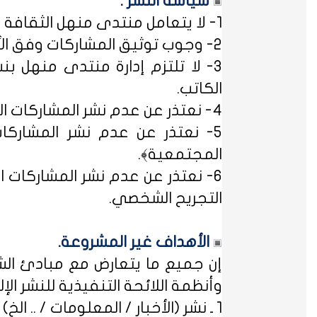
سياسة النشر :
1- لا يتعامل منتدى منهل الثقافة التربوية مع مصطلح ﴿التسجيل المبدئي﴾، فالمشاركات متاحة للجميع.
2- وجوب توثيق المشاركات وفق الأساليب العلمية لتوثيق المعلومات حفظاً للحقوق الفكرية وتيسيراً للباحث عن المعلومة.
3- لا تلتزم إدارة منتدى منهل بن
الكاتب.
4- نعتذر عن عدم نشر المشاركات التي لا تتضمن الاسم الحقيقي - ثلاثياً على الأقل - ﴿المسلمون عند شروطهم في تدوين الاسم﴾.
5- نعتذر عن عدم نشر المشاركات
المجتمعية﴾.
6- نعتذر عن عدم نشر المشاركات ال
التجريح الشخصي.
الأهداف غير المشروعة.
إن جميع ما يتعارض مع مبادئ الشر
وأنظمة اللائحة التنفيذية للنشر الإلكت
1 ـ نشر (الأخبار / المعلومات / .. الخ) ذات الطابع السياسي، أو المتضمنة أسماء سياسيين.