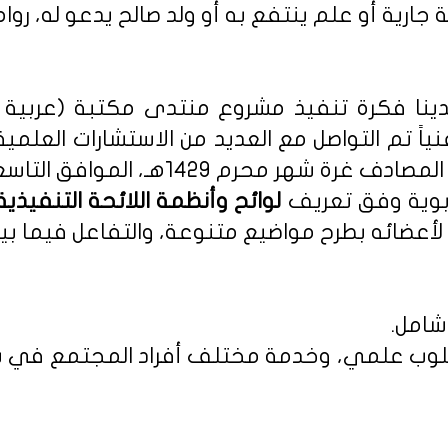
 جارية أو علم ينتفع به أو ولد صالح يدعو له، روا
نا فكرة تنفيذ مشروع منتدى مكتبة (عربية - 
نياً تم التواصل مع العديد من الاستشارات العلمي
م 1429هـ، الموافق التاسع من يناير 2008م.
ربوية وفق تعريف
أعضائه بطرح مواضيع متنوعة، والتفاعل فيما بين
شامل.
 بأسلوب علمي، وخدمة مختلف أفراد المجتمع في س