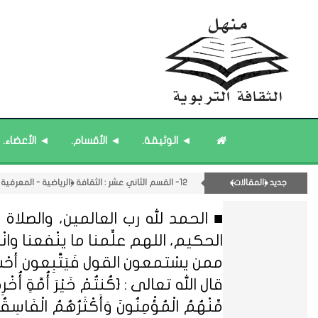
۝ قائمة مُحدَّثة : مختارات من الثقافة ﴿الزمنية﴾.
۝ قائمة مُثبتة : مشرف منهل الثقافة التربوية.
12- القسم الثاني عشر : الثقافة ﴿الرياضية - المعرفية - المستقبلية﴾.
◄ الوثيقة.
◄ الأقسام.
◄ الأعضاء.
۝ قائمة مُثبتة : فريق منهل الثقافة التربوية.
۝ قائمة مُحدَّثة : مختارات من جديد المشاركات.
جديد ﴿المقالات﴾
۝ قائمة مُثبتة : إدارة منهل الثقافة التربوية.
■ الحمد لله رب العالمين، والصلاة و
الحكيم، اللهم علِّمنا ما ينْفعنا وانْفعنا
ممن يسْتمعون القول فَيَتَّبِعون أحْ
قال الله تعالى : {كُنتُمْ خَيْرَ أُمَّةٍ أُخْرِجَتْ ل