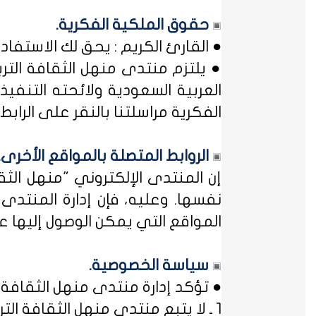
حقوق الملكية الفكرية.
● القارئ الكريم : يحق لك الاستفا
● يلتزم منتدى منهل الثقافة التر
العربية السعودية ولائحته التنفيذ
الفكرية مراسلتنا بالنقر على الرابط: 
الروابط المتصلة بالمواقع الأخرى.
إن المنتدى الإلكتروني "منهل ال
نفسها. وعليه، فإن إدارة المنتد
المواقع التي يمكن الوصول إليها عب
سياسة الخصوصية.
● تؤكد إدارة منتدى منهل الثقافة ا
1 ـ لا يتبع منتدى منهل الثقافة التربوية أي مؤسسة أو منظمة حكومية ... فمنهل لثقافتك !