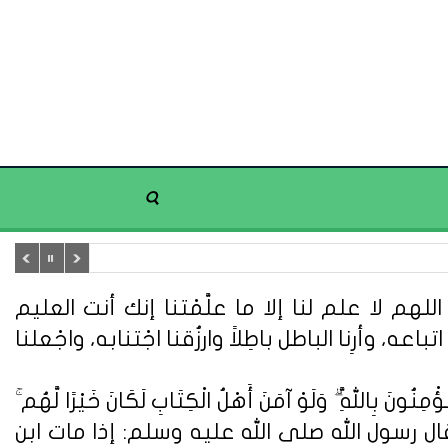
هم لا علم لنا إلا ما علَّمْتنا إنك أنت العليم
تباعه، وأرِنا الباطل باطِلاً وارزُقنا اجْتنابه، واجْعلنا
ُونَ بِاللَّهِ ۗ وَلَوْ آمَنَ أَهْلُ الْكِتَابِ لَكَانَ خَيْرًا لَّهُم ۚ
ُونَ} (سورة آل عمران: 110). وعن أبي هريرة قال : قال رسول الله صلى الله عليه وسلم: إذا مات ابن