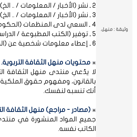
2 ـ نشر (الأخبار / المعلومات / .. الخ) ذات العِلاقة بالصراعات (المذهبية / الطائفية / الحزبية / السياسية / .. الخ).
3 ـ نشر (الأخبار / المعلومات / .. الخ) ذات العِلاقة بالخلافات (الرسمية / الشخصية) مع المنظمات (الحكومية / الخاصة / .. الخ).
4 ـ السعي لدى المنظمات (الحكومية / الخاصة / .. الخ) بطلب أو متابعة (التوظيف / الدراسة / البلاغات / الشكاوى / .. الخ).
وثيقة : منهل.
5 ـ توفير (الكتب المطبوعة / الدراسات العلمية / البحوث الإجرائية / أوراق العمل / الوثائق / التشريعات / الملخصات / .. الخ).
6 ـ إعطاء معلومات شخصية عن (الكتاب المشاركين في منهل الثقافة التربوية / المسؤولين في مختلف المنظمات / .. الخ).
محتويات منهل الثقافة التربوية.
لا يدّعي منتدى منهل الثقافة الت
بالقانون، ومفهوم حقوق الملكية ه
أنك تنسبه لنفسك.
(مصادر - مراجع) منهل الثقافة الت
جميع المواد المنشورة في منتدى م
الكاتب نفسه.