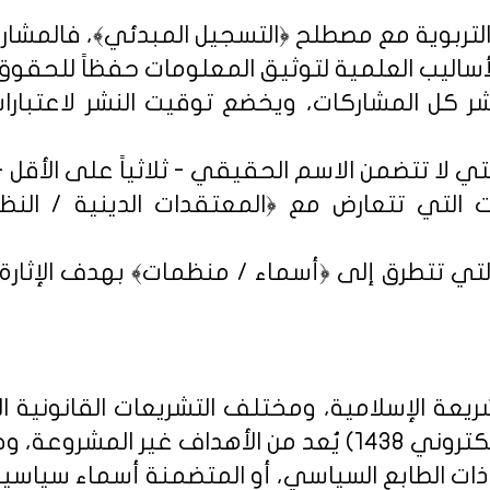
شر كل المشاركات، ويخضع توقيت النشر لاعتبارات 
 التي تتعارض مع ﴿المعتقدات الدينية / النظم 
تي تتطرق إلى ﴿أسماء / منظمات﴾ بهدف الإثارة الإ
يعة الإسلامية، ومختلف التشريعات القانونية ا
روني 1438
) يُعد من الأهداف غير المشروعة، وخ