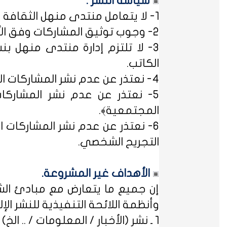
سياسة النشر :
1- لا يتعامل منتدى منهل الثقافة التربوية مع مصطلح ﴿التسجيل المبدئي﴾، فالمشاركات متاحة للجميع.
2- وجوب توثيق المشاركات وفق الأساليب العلمية لتوثيق المعلومات حفظاً للحقوق الفكرية وتيسيراً للباحث عن المعلومة.
3- لا تلتزم إدارة منتدى منهل بن
الكاتب.
4- نعتذر عن عدم نشر المشاركات التي لا تتضمن الاسم الحقيقي - ثلاثياً على الأقل - ﴿المسلمون عند شروطهم في تدوين الاسم﴾.
5- نعتذر عن عدم نشر المشاركات
المجتمعية﴾.
6- نعتذر عن عدم نشر المشاركات ال
التجريح الشخصي.
الأهداف غير المشروعة.
إن جميع ما يتعارض مع مبادئ الشر
وأنظمة اللائحة التنفيذية للنشر الإلكت
1 ـ نشر (الأخبار / المعلومات / .. الخ) ذات الطابع السياسي، أو المتضمنة أسماء سياسيين.