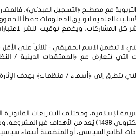
شر كل المشاركات، ويخضع توقيت النشر لاعتبارات 
 التي تتعارض مع ﴿المعتقدات الدينية / النظم 
تي تتطرق إلى ﴿أسماء / منظمات﴾ بهدف الإثارة الإ
يعة الإسلامية، ومختلف التشريعات القانونية ا
روني 1438
) يُعد من الأهداف غير المشروعة، وخ