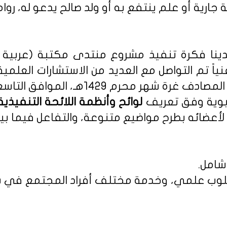
 جارية أو علم ينتفع به أو ولد صالح يدعو له، روا
نا فكرة تنفيذ مشروع منتدى مكتبة (عربية - 
نياً تم التواصل مع العديد من الاستشارات العلمي
م 1429هـ، الموافق التاسع من يناير 2008م.
ربوية وفق تعريف
أعضائه بطرح مواضيع متنوعة، والتفاعل فيما بين
شامل.
 بأسلوب علمي، وخدمة مختلف أفراد المجتمع في س