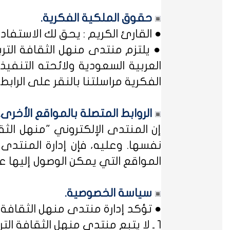
حقوق الملكية الفكرية.
● القارئ الكريم : يحق لك الاستفا
● يلتزم منتدى منهل الثقافة التر
العربية السعودية ولائحته التنفيذ
الفكرية مراسلتنا بالنقر على الرابط: 
الروابط المتصلة بالمواقع الأخرى.
إن المنتدى الإلكتروني "منهل ال
نفسها. وعليه، فإن إدارة المنتد
المواقع التي يمكن الوصول إليها عب
سياسة الخصوصية.
● تؤكد إدارة منتدى منهل الثقافة ا
1 ـ لا يتبع منتدى منهل الثقافة التربوية أي مؤسسة أو منظمة حكومية ... فمنهل لثقافتك !