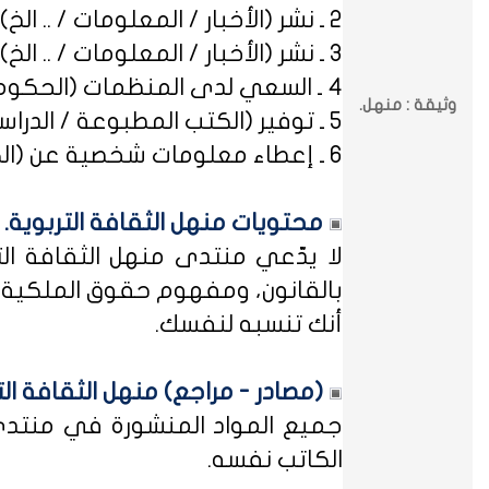
2 ـ نشر (الأخبار / المعلومات / .. الخ) ذات العِلاقة بالصراعات (المذهبية / الطائفية / الحزبية / السياسية / .. الخ).
3 ـ نشر (الأخبار / المعلومات / .. الخ) ذات العِلاقة بالخلافات (الرسمية / الشخصية) مع المنظمات (الحكومية / الخاصة / .. الخ).
4 ـ السعي لدى المنظمات (الحكومية / الخاصة / .. الخ) بطلب أو متابعة (التوظيف / الدراسة / البلاغات / الشكاوى / .. الخ).
وثيقة : منهل.
5 ـ توفير (الكتب المطبوعة / الدراسات العلمية / البحوث الإجرائية / أوراق العمل / الوثائق / التشريعات / الملخصات / .. الخ).
6 ـ إعطاء معلومات شخصية عن (الكتاب المشاركين في منهل الثقافة التربوية / المسؤولين في مختلف المنظمات / .. الخ).
محتويات منهل الثقافة التربوية.
لا يدّعي منتدى منهل الثقافة الت
بالقانون، ومفهوم حقوق الملكية ه
أنك تنسبه لنفسك.
(مصادر - مراجع) منهل الثقافة الت
جميع المواد المنشورة في منتدى م
الكاتب نفسه.