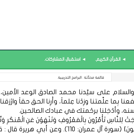
◄ القرآن الكريم.
◄ استقبال المشاركات.
في المواد المعرفية : الخسارة التي لا تُعوَّض.
السلام على سيّدنا محمد الصادق الوعد الأمين، الل
 بِما علَّمتنا وزِدْنا عِلماً، وأَرِنا الحق حقاً وارْزقنا ا
سنه، وأدْخِلنا برحْمتك في عبادك الصالحين.
ِلنَّاسِ تَأْمُرُونَ بِالْمَعْرُوفِ وَتَنْهَوْنَ عَنِ الْمُنكَرِ وَتُؤْمِن
مِّنْهُمُ الْمُؤْمِنُونَ وَأَكْثَرُهُمُ الْفَاسِق