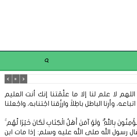
هم لا علم لنا إلا ما علَّمْتنا إنك أنت العليم
تباعه، وأرِنا الباطل باطِلاً وارزُقنا اجْتنابه، واجْعلنا
ُونَ بِاللَّهِ ۗ وَلَوْ آمَنَ أَهْلُ الْكِتَابِ لَكَانَ خَيْرًا لَّهُم ۚ
ُونَ} (سورة آل عمران: 110). وعن أبي هريرة قال : قال رسول الله صلى الله عليه وسلم: إذا مات ابن