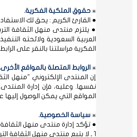
حقوق الملكية الفكرية.
● القارئ الكريم : يحق لك الاستفا
● يلتزم منتدى منهل الثقافة التر
العربية السعودية ولائحته التنفيذ
الفكرية مراسلتنا بالنقر على الرابط: 
الروابط المتصلة بالمواقع الأخرى.
إن المنتدى الإلكتروني "منهل ال
نفسها. وعليه، فإن إدارة المنتد
المواقع التي يمكن الوصول إليها عب
سياسة الخصوصية.
● تؤكد إدارة منتدى منهل الثقافة ا
1 ـ لا يتبع منتدى منهل الثقافة التربوية أي مؤسسة أو منظمة حكومية ... فمنهل لثقافتك !