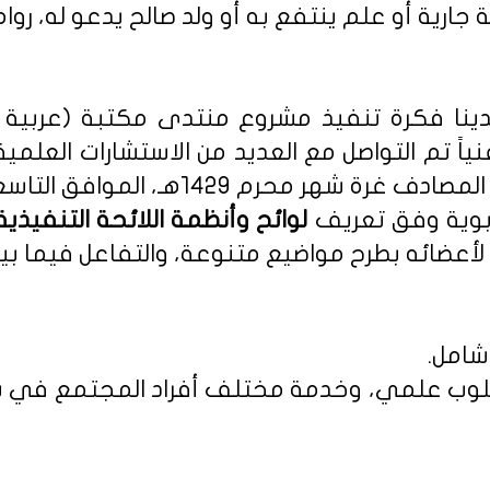
 جارية أو علم ينتفع به أو ولد صالح يدعو له، روا
نا فكرة تنفيذ مشروع منتدى مكتبة (عربية - 
نياً تم التواصل مع العديد من الاستشارات العلمي
م 1429هـ، الموافق التاسع من يناير 2008م.
ربوية وفق تعريف
أعضائه بطرح مواضيع متنوعة، والتفاعل فيما بين
شامل.
 بأسلوب علمي، وخدمة مختلف أفراد المجتمع في س