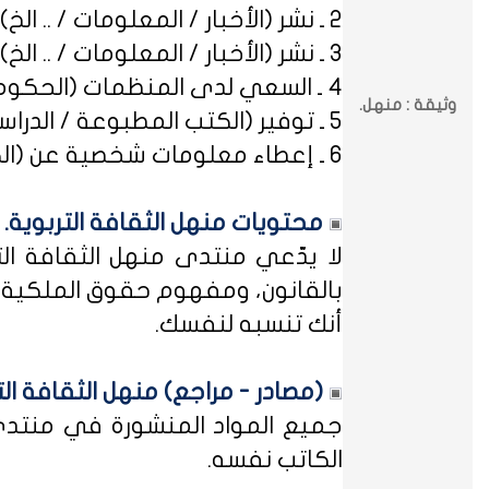
2 ـ نشر (الأخبار / المعلومات / .. الخ) ذات العِلاقة بالصراعات (المذهبية / الطائفية / الحزبية / السياسية / .. الخ).
3 ـ نشر (الأخبار / المعلومات / .. الخ) ذات العِلاقة بالخلافات (الرسمية / الشخصية) مع المنظمات (الحكومية / الخاصة / .. الخ).
4 ـ السعي لدى المنظمات (الحكومية / الخاصة / .. الخ) بطلب أو متابعة (التوظيف / الدراسة / البلاغات / الشكاوى / .. الخ).
وثيقة : منهل.
5 ـ توفير (الكتب المطبوعة / الدراسات العلمية / البحوث الإجرائية / أوراق العمل / الوثائق / التشريعات / الملخصات / .. الخ).
6 ـ إعطاء معلومات شخصية عن (الكتاب المشاركين في منهل الثقافة التربوية / المسؤولين في مختلف المنظمات / .. الخ).
محتويات منهل الثقافة التربوية.
لا يدّعي منتدى منهل الثقافة الت
بالقانون، ومفهوم حقوق الملكية ه
أنك تنسبه لنفسك.
(مصادر - مراجع) منهل الثقافة الت
جميع المواد المنشورة في منتدى م
الكاتب نفسه.