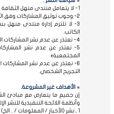
سياسة النشر :
1- لا يتعامل منتدى منهل الثقافة التربوية مع مصطلح ﴿التسجيل المبدئي﴾، فالمشاركات متاحة للجميع.
2- وجوب توثيق المشاركات وفق الأساليب العلمية لتوثيق المعلومات حفظاً للحقوق الفكرية وتيسيراً للباحث عن المعلومة.
3- لا تلتزم إدارة منتدى منهل بن
الكاتب.
4- نعتذر عن عدم نشر المشاركات التي لا تتضمن الاسم الحقيقي - ثلاثياً على الأقل - ﴿المسلمون عند شروطهم في تدوين الاسم﴾.
5- نعتذر عن عدم نشر المشاركات
المجتمعية﴾.
6- نعتذر عن عدم نشر المشاركات ال
التجريح الشخصي.
الأهداف غير المشروعة.
إن جميع ما يتعارض مع مبادئ الشر
وأنظمة اللائحة التنفيذية للنشر الإلكت
1 ـ نشر (الأخبار / المعلومات / .. الخ) ذات الطابع السياسي، أو المتضمنة أسماء سياسيين.