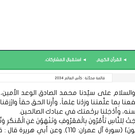
◄ القرآن الكريم.
◄ استقبال المشاركات.
13 أغسطس : اليوم العالمي لعسيري اليد.
السلام على سيّدنا محمد الصادق الوعد الأمين، الل
 بِما علَّمتنا وزِدْنا عِلماً، وأَرِنا الحق حقاً وارْزقنا ا
سنه، وأدْخِلنا برحْمتك في عبادك الصالحين.
ِلنَّاسِ تَأْمُرُونَ بِالْمَعْرُوفِ وَتَنْهَوْنَ عَنِ الْمُنكَرِ وَتُؤْمِن
مِّنْهُمُ الْمُؤْمِنُونَ وَأَكْثَرُهُمُ الْفَاسِق