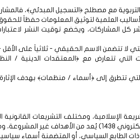
شر كل المشاركات، ويخضع توقيت النشر لاعتبارات 
 التي تتعارض مع ﴿المعتقدات الدينية / النظم 
تي تتطرق إلى ﴿أسماء / منظمات﴾ بهدف الإثارة الإ
يعة الإسلامية، ومختلف التشريعات القانونية ا
روني 1438
) يُعد من الأهداف غير المشروعة، وخ