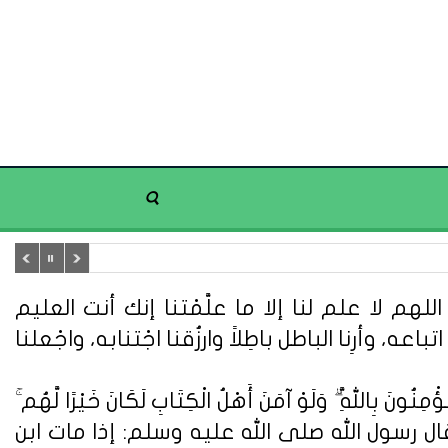
هم لا علم لنا إلا ما علَّمْتنا إنك أنت العليم
تباعه، وأرِنا الباطل باطِلاً وارزُقنا اجْتنابه، واجْعلنا
ُونَ بِاللَّهِ ۗ وَلَوْ آمَنَ أَهْلُ الْكِتَابِ لَكَانَ خَيْرًا لَّهُم ۚ
ُونَ} (سورة آل عمران: 110). وعن أبي هريرة قال : قال رسول الله صلى الله عليه وسلم: إذا مات ابن