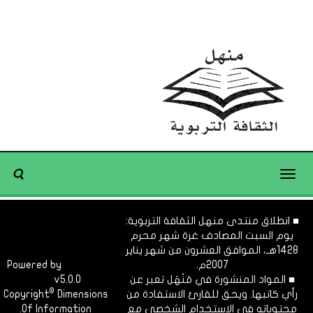
Toggle
navigation
■ انطلاق منتدى منهل الثقافة التربوية:
يوم السبت المصادف غرة شهر محرم
1428هـ، الموافق العشرون من شهر يناير
2007م.
Dimofinf
Powered by
■ المواد المنشورة في مَنْهَل تعبر عن
v5.0.0
CMS
©
رأي كاتبها. ويحق للقارئ الاستفادة من
Dimensions
Copyright
محتوياته في الاستخدام الشخصي مع
Of Information.