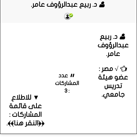
د. ربيع عبدالرؤوف عامر.
د. ربيع
عبدالرؤوف
عامر.
√ مصر :
عدد
عضو هيئة
المشاركات
تدريس
: 3
جامعي.
▼ للاطلاع
على قائمة
المشاركات :
﴿﴿النقر هنا﴾﴾.