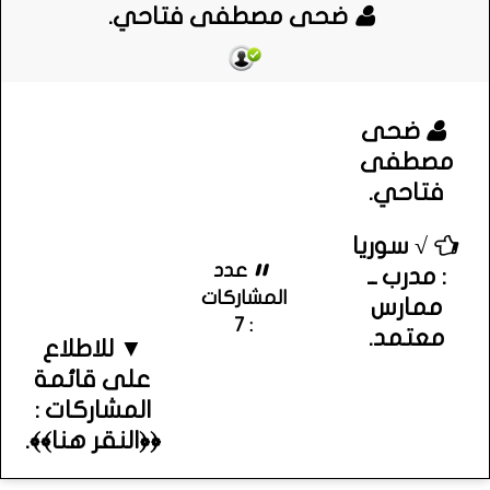
ضحى مصطفى فتاحي.
ضحى
مصطفى
فتاحي.
√ سوريا
عدد
: مدرب ــ
المشاركات
ممارس
: 7
معتمد.
▼ للاطلاع
على قائمة
المشاركات :
﴿﴿النقر هنا﴾﴾.