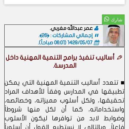
عمر عبدالله مغربي.
إجمالي المشاركات : ﴿26﴾.
1429/05/07 (06:01 صباحاً)
.
أساليب تنفيذ برامج التنمية المهنية داخل
المدرسة.
■ تتعدد أساليب التنمية المهنية التي يمكن
تطبيقها في المدارس وفقاً للأهداف المراد
تحقيقها، ولكل أسلوب مميزاته، وخصائصه،
واستخداماته، كما أن لكل منها شروطاً
وضوابط لابد من توافرها ليكون الأسلوب
فاعلاً. وبالتالي لا نستطيع القول أن أسلوباً