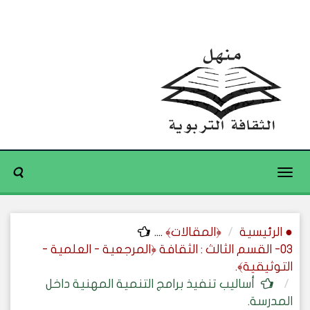
Toggle
navigation
● الرئيسية
﴿المقالات﴾
....
03- القسم الثالث : الثقافة ﴿المرجعية - العلمية -
التوثيقية﴾.
أساليب تنفيذ برامج التنمية المهنية داخل
المدرسة.