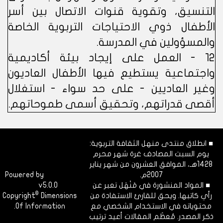
التنسيق، وتقوية قنوات الاتصال بين أسر
الأطفال ذوي الاحتياجات التربوية الخاصة
والمسؤولين في المدرسة.
12 - العمل على إيجاد بيئة أكاديمية
واجتماعية يستطيع فيها الأطفال العاديون
وغير العاديين - على حد سواء - استغلال
أقصى قدراتهم، وتحقيق أسمى طموحاتهم.
■ انطلاق منتدى منهل الثقافة التربوية:
يوم السبت المصادف غرة شهر محرم
1428هـ، الموافق العشرون من شهر يناير
2007م.
Dimofinf
Powered by
■ المواد المنشورة في مَنْهَل تعبر عن
v5.0.0
CMS
©
رأي كاتبها. ويحق للقارئ الاستفادة من
Dimensions
Copyright
محتوياته في الاستخدام الشخصي مع
Of Information.
ذكر المصدر. مُعظَم المقالات أعيد ترتيب