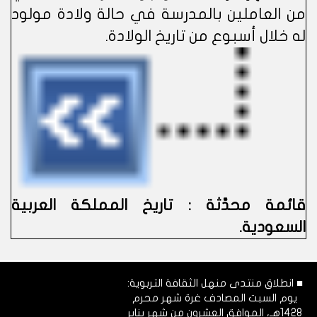
من العاملين بالمدرسة في حالة ولادة مولود
له خلال أسبوع من تاريخ الولادة.
قائمة محدَّثة : تاريخ المملكة العربية
السعودية.
■ انطلاق منتدى منهل الثقافة التربوية:
يوم السبت المصادف غرة شهر محرم
1428هـ، الموافق العشرون من شهر يناير