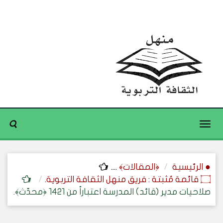
Toggle
navigation
● الرئيسية
﴿المقالات﴾
....
۝ قائمة مُثبتة : فريق منهل الثقافة التربوية.
صلاحيات مدير (قائد) المدرسة اعتباراً من 1421 ﴿محدّث﴾.