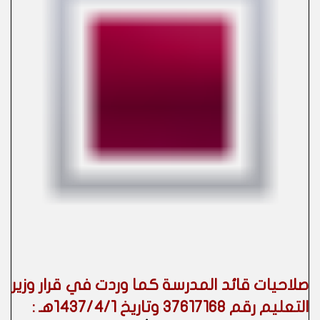
صلاحيات قائد المدرسة كما وردت في قرار وزير
التعليم رقم 37617168 وتاريخ 1437/4/1هـ :