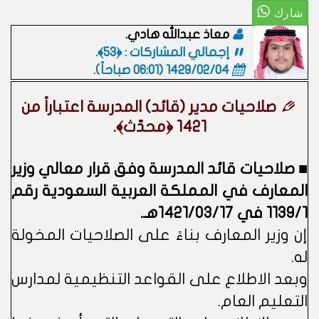
معاذ عبدالله هادي.
إجمالي المشاركات : ﴿53﴾.
1429/02/04 (06:01 صباحاً)
.
صلاحيات مدير (قائد) المدرسة اعتباراً من
1421 ﴿محدّث﴾.
■ صلاحيات قائد المدرسة وفق قرار معالي وزير
المعارف في المملكة العربية السعودية رقم
1139/1 في 1421/03/17هـ.
إن وزير المعارف بناءً على الصلاحيات المخولة
له.
وبعد الاطلاع على القواعد التنظيمية لمدارس
التعليم العام.