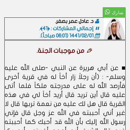
د. عادل عمر بصفر.
إجمالي المشاركات : ﴿41﴾.
1441/02/01 (06:01 صباحاً)
.
من موجبات الجنة.
■ عن أبي هريرة عن النبي -صلى الله عليه
وسلم- : (أن رجلاً زار أخاً له في قرية أخرى
فأرصد الله له على مدرجته ملكاً فلما أتى
عليه قال أين تريد قال أريد أخاً لي في هذه
القرية قال هل لك عليه من نعمة تربها قال لا
غير أني أحببته في الله عز وجل قال فإني
رسول الله إليك بأن الله قد أحبك كما أحببته