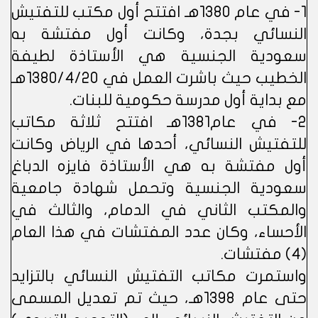
1- في عام 1380هـ افتتح أول مكتب للتفتيش
النسائي بجدة، وكانت أول مفتشة به
سعودية الجنسية هي الأستاذة لطيفة
الخطيب حيث باشرت العمل في 1380/4/20هـ
مع بداية أول مدرسة حكومية للبنات.
2- في عام1381هـ افتتح ثلاثة مكاتب
للتفتيش النسائي، أحدها في الرياض وكانت
أول مفتشة به هي الأستاذة فايزه الدباغ
سعودية الجنسية وتحمل شهادة جامعية
والمكتب الثاني في الدمام، والثالث في
الأحساء، وكان عدد المفتشات في هذا العام
(4) مفتشات.
واستمرت مكاتب التفتيش النسائي بالتزايد
حتى عام 1398هـ، حيث تم تعديل المسمى