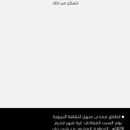
تتمكن من ذلك.
■ انطلاق منتدى منهل الثقافة التربوية:
يوم السبت المصادف غرة شهر محرم
1428هـ، الموافق العشرون من شهر يناير