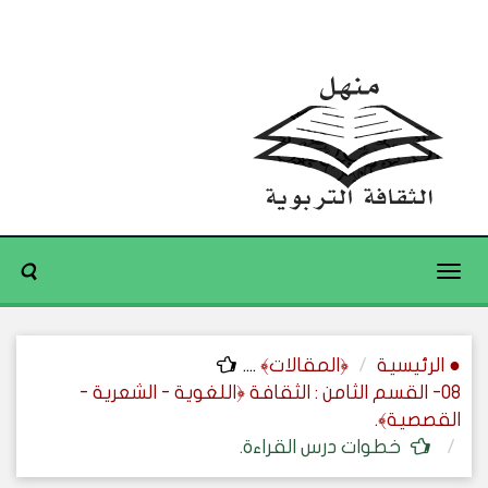
Toggle
navigation
● الرئيسية
﴿المقالات﴾
....
08- القسم الثامن : الثقافة ﴿اللغوية - الشعرية -
القصصية﴾.
خطوات درس القراءة.