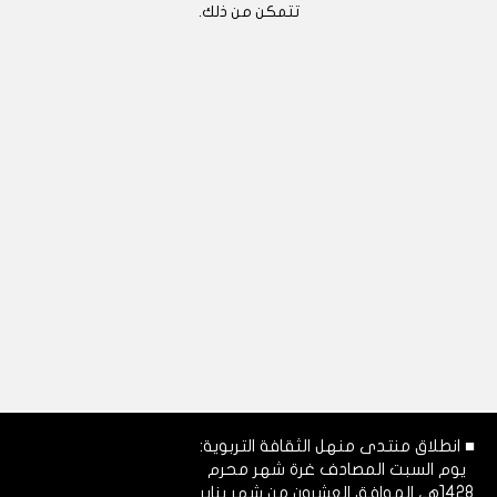
تتمكن من ذلك.
■ انطلاق منتدى منهل الثقافة التربوية:
يوم السبت المصادف غرة شهر محرم
1428هـ، الموافق العشرون من شهر يناير