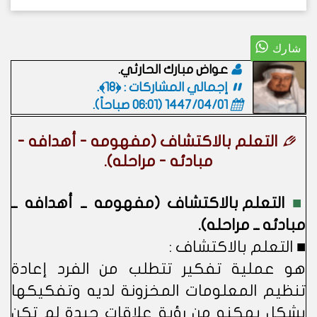
عواض مبارك الحارثي.
إجمالي المشاركات : ﴿18﴾.
1447/04/01 (06:01 صباحاً)
.
التعلم بالاكتشاف (مفهومه - أهدافه -
مبادئه - مراحله).
■
التعلم بالاكتشاف (مفهومه ــ أهدافه ــ
مبادئه ــ مراحله).
■ التعلم بالاكتشاف :
هو عملية تفكير تتطلب من الفرد إعادة
تنظيم المعلومات المخزونة لديه وتفكيكها
بشكل يمكنه من رؤية علاقات جيدة لم تكن