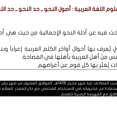
وم اللغة العربية : أصول النحو ــ حد النحو ــ حد الل
بحث فيه عن أدلة النحو الإجمالية من حيث هي أدل
 يُعرف بها أحوال أواخر الكلم العربية إعراباً وبناء
يس مِنْ أهل العربية بأهلها في الفصاحة.
ت يُعَبِّر بها كل قوم عن أغراضهم.
 1428هـ، الموافق العشرون من شهر يناير 2007م.
الاستفادة من محتوياته في الاستخدام الشخصي مع ذكر المصدر. مُعظَم ا
وافق مع الفهرسة الزمنية للقسم.