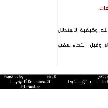
غات.
ته، وكيفية الاستدلال
ً. وقيل : انتحاء سمْتِ
Powered by
Dimofinf CMS
v5.0.0
©
لمقالات أعيد ترتيب نشرها
Dimensions Of
Copyright
Information.