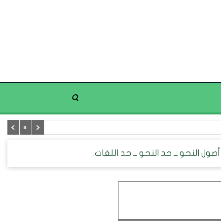
صول النحو ــ حد النحو ــ حد اللغات.