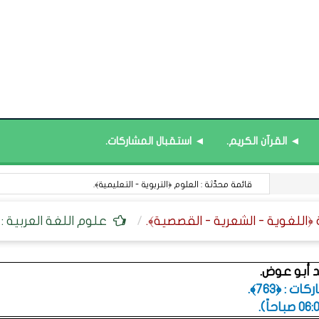
◄ القرآن الكريم.
◄ استقبال المشاركات.
قائمة محدَّثة : العلوم ﴿التربوية - التعليمية﴾.
علوم اللغة العربية : أ
 أبو عوض.
 : ﴿763﴾.
.