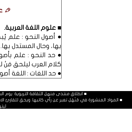
عل
■ علوم اللغة العربية.
● أصول النحو : علم يُ
بها، وحال المستدل بها.
● حد النحو : علم بأصولٍ
كلام العرب ليلحق مَنْ ل
● حد اللغات : اللغة أصوا
■ انطلاق منتدى منهل الثقافة التربوية: يوم السبت المصادف غرة شهر محرم
■ المواد المنشورة في مَنْهَل تعبر عن رأي كاتبها. ويحق للقارئ 
ليت