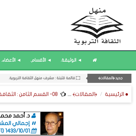
۝ قائمة مُثبتة : إدارة منهل الثقافة التربوية.
11- القسم الحادي عشر : ﴿اللقاءات الشخصية - الثقافة المتسلسلة﴾.
◄ الوثيقة.
◄ الأقسام.
◄ الأعضاء.
۝ قائمة مُحدَّثة : مختارات من جديد المشاركات.
۝ قائمة مُحدَّثة : مختارات من المشاركات المُحدَّثة.
جديد ﴿المقالات﴾
۝ قائمة مُثبتة : مشرف منهل الثقافة التربوية.
● الرئيسية
﴿المقالات﴾
....
08- القسم الثامن : الثقافة ﴿اللغوية - الشعرية - القصصية﴾.
د. أحمد محمد
إجمالي المشاركات
1433/10/01 (06:01 صباحاً)