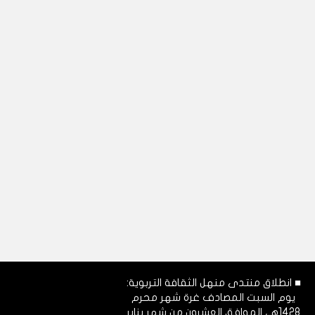
■ انطلاق منتدى منهل الثقافة التربوية:
يوم السبت المصادف غرة شهر محرم
1428هـ، الموافق العشرون من شهر يناير