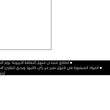
■ انطلاق منتدى منهل الثقافة التربوية: يوم السبت المصادف غرة شهر محرم
■ المواد المنشورة في مَنْهَل تعبر عن رأي كاتبها. ويحق للقارئ 
ليت