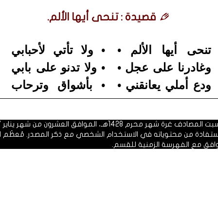
قصيدة : تنحى أيها الألم.
تنحى أيها الألم •
• ولا تأتي لأحبابي
وغادرنا على عجل •
• ولا تدنو على بابي
ودع أملي يعانقني •
• بأشواق وترحاب
 1428هـ، الموافق العشرون من شهر يناير 2007م.
الاستفادة من محتوياته في الاستخدام الشخصي مع ذكر المصدر. مُعظَم ا
وافق مع الفهرسة الزمنية للقسم.