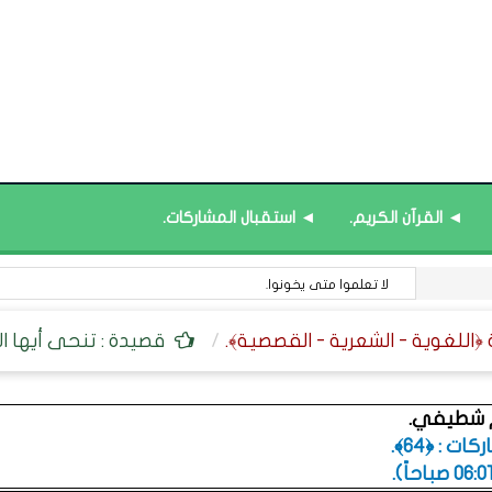
◄ القرآن الكريم.
◄ استقبال المشاركات.
لا تعلموا متى يخونوا.
قصيدة : تنحى أيها الأ
م شطيفي.
ت : ﴿64﴾.
.