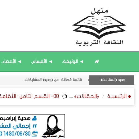
◄ الوثيقة.
◄ الأقسام.
◄ الأعضاء.
جديد ﴿المقالات﴾
قائمة مُحدَّثة : من ﴿جديد﴾ المشاركات.
قائمة مُثبتة : إدارة منهل الثقافة التربوية.
● الرئيسية
﴿المقالات﴾
....
08- القسم الثامن : الثقافة ﴿اللغوية - الشعرية - القصصية﴾.
قائمة مُحدَّثة : حديث الساعة.
قائمة مُثبتة : مشرف منهل الثقافة التربوية.
11- القسم الحادي عشر : ﴿اللقاءات الشخصية - الثقافة المتسلسلة﴾.
هدية إبراهي
إجمالي المشاركا
1430/06/30 (06:01 صباحاً)