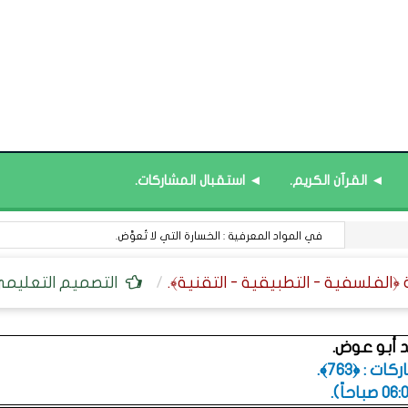
◄ القرآن الكريم.
◄ استقبال المشاركات.
في المواد المعرفية : الخسارة التي لا تُعوَّض.
التصميم التعليمي :
 أبو عوض.
 : ﴿763﴾.
.