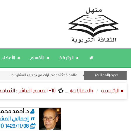
◄ الوثيقة.
◄ الأقسام.
◄ الأعضاء.
قائمة مُحدَّثة : حديث الساعة.
جديد ﴿المقالات﴾
قائمة مُحدَّثة : مختارات من ﴿جديد﴾ المشاركات.
11- القسم الحادي عشر : ﴿اللقاءات الشخصية - الثقافة المتسلسلة﴾.
● الرئيسية
﴿المقالات﴾
....
10- القسم العاشر : الثقافة ﴿الفلسفية - التطبيقية - التقنية﴾.
قائمة مُثبتة : إدارة منهل الثقافة التربوية.
قائمة مُثبتة : مشرف منهل الثقافة التربوية.
د. أحمد محمد
إجمالي المشاركات
1429/11/08 (06:01 صباحاً)