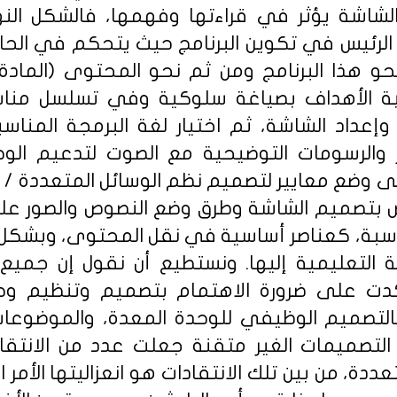
لشاشة يؤثر في قراءتها وفهمها، فالشكل ال
 الرئيس في تكوين البرنامج حيث يتحكم في الحال
نحو هذا البرنامج ومن ثم نحو المحتوى (المادة
ابة الأهداف بصياغة سلوكية وفي تسلسل منا
وإعداد الشاشة، ثم اختيار لغة البرمجة المناس
ر والرسومات التوضيحية مع الصوت لتدعيم الو
ى وضع معايير لتصميم نظم الوسائل المتعددة / ا
اص بتصميم الشاشة وطرق وضع النصوص والصور علي
ناسبة، كعناصر أساسية في نقل المحتوى، وبش
التعليمية إليها. ونستطيع أن نقول إن جميع ا
دت على ضرورة الاهتمام بتصميم وتنظيم وح
بالتصميم الوظيفي للوحدة المعدة، والموضوع
التصميمات الغير متقنة جعلت عدد من الانتقا
عددة، من بين تلك الانتقادات هو انعزاليتها الأمر