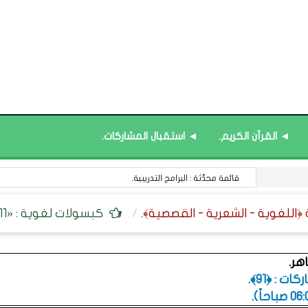
◄ القرآن الكريم.
◄ استقبال المشاركات.
قائمة محدَّثة : البرامج التدريبية.
كبسولات لغوية : «11» - الأخطاء الشائعة في كتابة ونطق الحوقلة.
هر.
ت : ﴿91﴾.
.