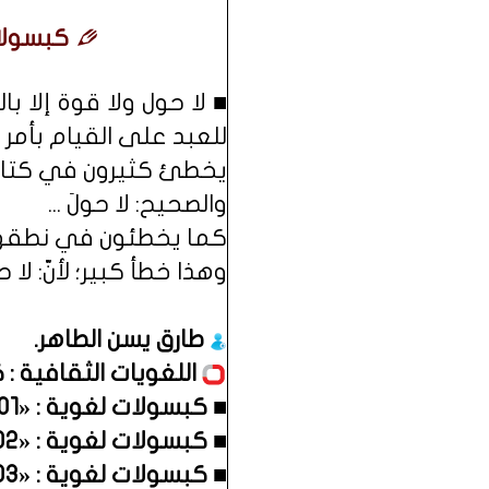
كبسولات لغوية : «11» - 
■ لا حول ولا قوة إلا ب
للعبد على القيام بأمر م
يخطئ كثيرون في كتابتها
والصحيح: لا حولَ ...
كما يخطئون في نطقها -
وهذا خطأ كبير؛ لأنّ: لا ح
طارق يسن الطاهر
.
اللغويات الثقافية :
■
كبسولات لغوية : «01» ــ (أرجو) أو (أرجوا).
■
كبسولات لغوية : «02» ــ موانع زيادة الألف بعد الفتحتين عند التنوين بالنصب.
■
كبسولات لغوية : «03» ــ الخلط بين استخدام : نفد - نفذ.