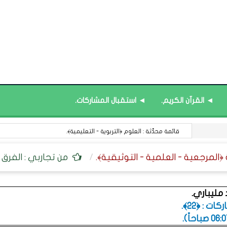
◄ القرآن الكريم.
◄ استقبال المشاركات.
13 أغسطس : اليوم العالمي لعسيري اليد.
من تجاربي : الفرق ب
مليباري.
ت : ﴿22﴾.
.