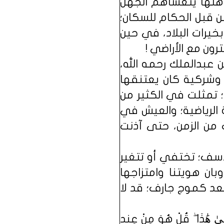
 أهلها يتغشاهم الجهل
 قبل الحكام للسكان؛
خيرات البلاد، في حين
ون مع الأراضي !
ليد بن عبدالملك رحمه الله،
 وشركية كان يعتنقها
؛ تمثلت في الكثير من
الرياضية؛ والعيش في
 من الزمن، حتى آذنت
لأسف؛ تختفي أو تتغير
بان هويتنا وامتزاجها
تعد كموج جارف؛ قد لا
ٰ هَٰذَا ۖ قُلْ هُوَ مِنْ عِندِ