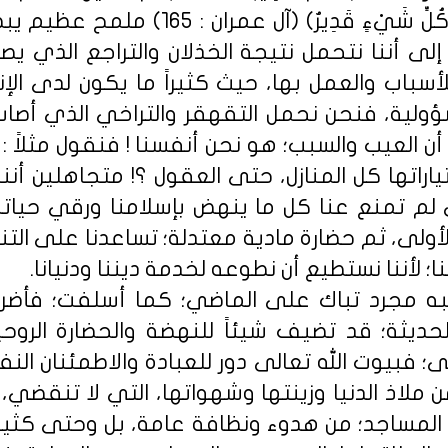
أَنفُسِكُمْ ۗ إِنَّ اللَّهَ عَلَىٰ كُلِّ شَيْءٍ 
إلى أننا نتحمل نتيجة الخذلان والتراجع الذي يص
لأسباب والعمل بها، حيث كثيراً ما يكون لدى الإ
سؤولية، فنحن نحمل التقهقر والتراخي الذي أصاب
ن العيب والسبب؛ هو نحن أنفسنا ! فنقول مثلاً :
ياراتها كل المنازل، حتى العقول ؟! متجاهلين أنن
ي لم تمنع عنا كل ما ينهض بإسلامنا ورقي حيات
لأولى، ثم حضارة مادية معتدلة؛ تساعدنا على الت
 لأننا نستطيع أن نطوعه لخدمة ديننا ودنيانا.
ه مجرد تباك على الماضي؛ كما أسلفت؛ فأضرب
لحديثة؛ قد تضيف شيئاً للنهضة والحضارة الروح
ى؛ فبيوت الله تعالى دور للعبادة والاطمئنان الن
 ملاذ الدنيا وزينتها وشهواتها، التي لا تنقضي،
 المساجد؛ من هدوء ونظافة عامة، بل وحتى كثير 