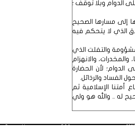
لى الدوام وبلا توقف ؛
ا إلى مسارها الصحيح
ق الذي لا يتحكم فيه
المشؤومة والتفلت الذي
 والمخدرات، والانهزام
الدوام؛ لأن الحضارة
 الفساد والرذائل.
ع أمتنا الإسلامية ثم
ح له .. والله هو ولي
Powered by
Dimofinf CMS
v5.0.0
©
لمقالات أعيد ترتيب نشرها
Dimensions Of
Copyright