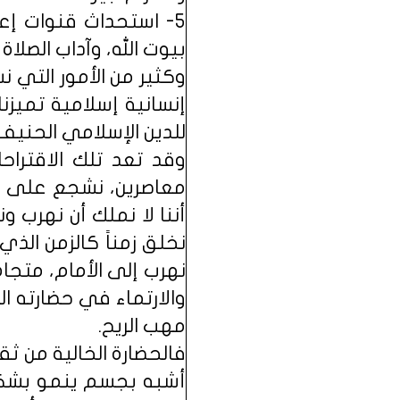
5- استحداث قنوات إ
بيوت الله، وآداب الصلاة 
وكثير من الأمور التي ن
إنسانية إسلامية تميزنا
للدين الإسلامي الحنيف
وقد تعد تلك الاقتراح
معاصرين، نشجع على الا
أننا لا نملك أن نهرب ون
نخلق زمناً كالزمن الذي ك
نهرب إلى الأمام، متجاه
والارتماء في حضارته ال
مهب الريح.
فالحضارة الخالية من ث
أشبه بجسم ينمو بشكل م