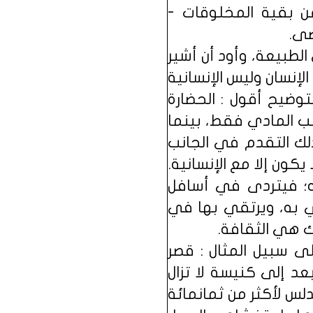
عن بقية المخلوقات -
صى.
الطبيعة، وأود أن أشير
إنسان وليس الإنسانية
لتوضيح أقول : الحضارة
ب المادي فقط، بينما
لك التقدم في الجانب
كون إلا مع الإنسانية.
ه؛ فيتردى في أسافل
ي به، ويرتقي بها في
ك هي الثقافة.
ى سبيل المثال : قصر
عد إلى كنيسة لا تزال
لس لأكثر من ثمانمائة