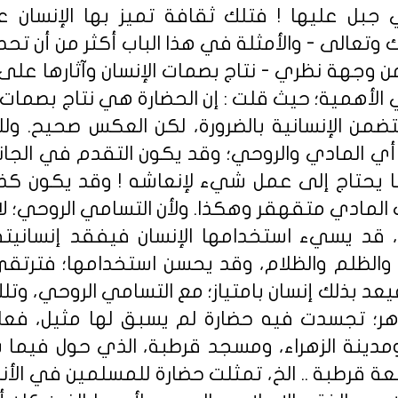
لتي جبل عليها ! فتلك ثقافة تميز بها الإنسان 
ك وتعالى - والأمثلة في هذا الباب أكثر من أن تح
ي من وجهة نظري - نتاج بصمات الإنسان وآثارها على 
الأهمية؛ حيث قلت : إن الحضارة هي نتاج بصمات ال
 يتضمن الإنسانية بالضرورة، لكن العكس صحيح. ول
أي المادي والروحي؛ وقد يكون التقدم في الجان
ا يحتاج إلى عمل شيء لإنعاشه ! وقد يكون كذ
 المادي متقهقر وهكذا. ولأن التسامي الروحي؛ لا ي
، قد يسيء استخدامها الإنسان فيفقد إنسانيت
والظلم والظلام، وقد يحسن استخدامها؛ فترتق
يعد بذلك إنسان بامتياز؛ مع التسامي الروحي، وتل
ر؛ تجسدت فيه حضارة لم يسبق لها مثيل، فعل
 ومدينة الزهراء، ومسجد قرطبة، الذي حول فيما ب
عة قرطبة .. الخ، تمثلت حضارة للمسلمين في الأند