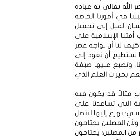
قَدِيرٌ) (آل عمران : 165) ملمح عظيم يبصر الله تعالى به عباده
يبنا في أمورنا الخاصة
نسان الميل إلى تحميل
 أمتنا الإسلامية على
 كيف لنا أن نواجه عصر
ا نستطيع أن نعود إلى
نا، وتصبغ عليها صبغة
نعم بخيرات العلم الذي
 مثالاً قد يكون فيه
ية التي تساعدنا على
فسي؛ نهرع إليها لنتصل
 ولأن المصلين يحتاجون
من المصلين؛ يحتاجون