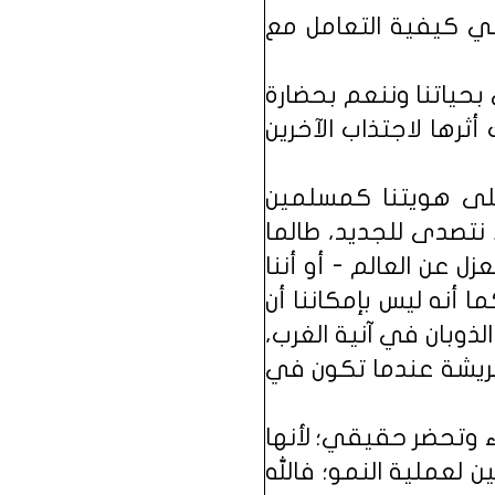
ي كيفية التعامل مع
 بحياتنا وننعم بحضارة
أثرها لاجتذاب الآخرين
 على هويتنا كمسلمين
 نتصدى للجديد، طالما
زل عن العالم - أو أننا
كما أنه ليس بإمكاننا أن
لذوبان في آنية الغرب،
 للريشة عندما تكون في
ء وتحضر حقيقي؛ لأنها
 لعملية النمو؛ فالله