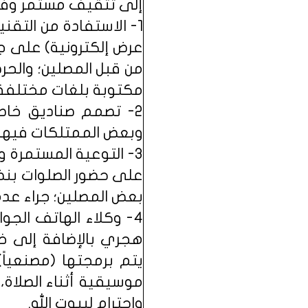
إلى تثقيف مستمر وفعال
1- الاستفادة من التق
عرض إلكترونية) على جد
من قبل المصلين؛ والح
مكتوبة بلغات مختلفة من
2- تصمم صناديق خاص
وبعض الممتلكات فيها؛ ب
3- التوعية المستمرة و
على حضور الصلوات بنظاف
بعض المصلين؛ جراء عدم 
4- وكلاء الهاتف الج
هجري بالإضافة إلى خا
يتم برمجتها (مصنعياً
موسيقية أثناء الصلاة
واحترام لبيوت الله.