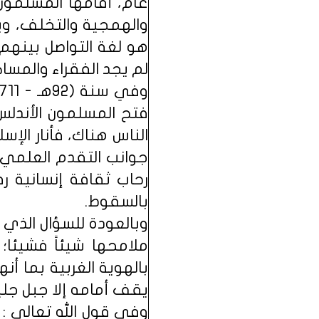
عام، أقامها المسلمون 
والهمجية والتخلف، وي
هو لغة التواصل بينهم،
لم يجد الفقراء والمسا
فتح المسلمون الأندلس
الناس هناك، فأنار الإ
جوانب التقدم العلمي 
رحاب ثقافة إنسانية ر
بالسقوط.
وبالعودة للسؤال الذي 
ملامحها شيئاً فشيئا؛ 
بالهوية الغربية بما أ
يقف أمامه إلا جبل جل
وفي قول الله تعالى : (أَوَلَمَّا