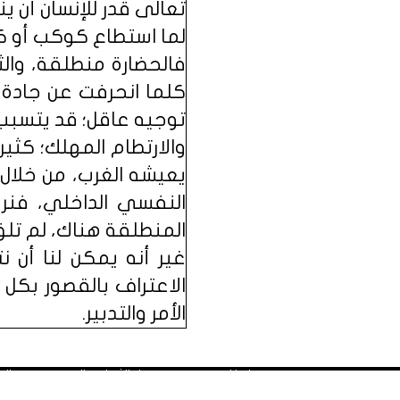
تعالى قدر للإنسان أن ي
لما استطاع كوكب أو كو
فالحضارة منطلقة، وال
كلما انحرفت عن جادة 
توجيه عاقل؛ قد يتسبب
والارتطام المهلك؛ كثير
يعيشه الغرب، من خلال ص
النفسي الداخلي، فنرى
المنطلقة هناك، لم تلق
غير أنه يمكن لنا أن ن
الاعتراف بالقصور بكل 
الأمر والتدبير.
■ انطلاق منتدى منهل الثقافة التربوية: يوم السبت المصادف غرة شهر محرم
■ المواد المنشورة في مَنْهَل تعبر عن رأي كاتبها. ويحق للقارئ 