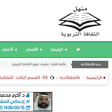
◄ الوثيقة.
◄ الأقسام.
◄ الأعضاء.
جديد ﴿المقالات﴾
11- القسم الحادي عشر : ﴿اللقاءات الشخصية - الثقافة المتسلسلة﴾.
قائمة مُثبتة : إدارة منهل الثقافة التربوية.
● الرئيسية
﴿المقالات﴾
....
03- القسم الثالث : الثقافة ﴿المرجعية - العلمية - التوثيقية﴾.
قائمة مُحدَّثة : من ﴿جديد﴾ المشاركات.
قائمة مُحدَّثة : حديث الساعة.
قائمة مُثبتة : مشرف منهل الثقافة التربوية.
د. أكرم محمد 
إجمالي المشاركا
1439/03/15 (06:01 صباحاً)