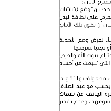
ترح الآتي :
سجد؛ بأن توضع (شاشات
لحرص على نظافة البدن
 أن تكون تلك الآداب
، لغرض وضع الأحذية
 تجنبا لسرقتها.
ترام بيوت الله والحرص
ة التي تنبعث من أجساد
ف محمولة؛ بها تقويم
بحسب مواعيد الصلاة،
دره الهاتف من نغمات
 خشوعهم، وعدم تقدير