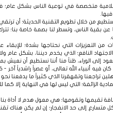
علامية متخصصة في توعية الناس بشكل عام؛ ف
فيها.
ستطيع من خلال تطويع التقنية الحديثة؛ أن ترتقي
 عن بقية الناس، وتسطر لنا بصمة خاصة بنا؛ تترك 
.
ات من التعزيزات التي نحتاجها بشدة؛ للإبقاء
جتهاد النافع؛ الذي يخدم ديننا، بشكل عام ولا
عود إلى الوراء، ظناً منا أننا نستطيع أن نعيش بمع
ان فيه أنبياء الله تعالى، أو عصراً راشدياً آخر - 
لين تراجعنا وتقهقرنا الذي كثيراً ما يدفعنا نحو ا
مادية الزائفة؛ التي ليس لها في النهاية إلا كما
قافة تقيمها وتقومها؛ هي معول هدم لا أداة بنا
تسارع إلى حد الانفجار؛ إن لم يكن هناك تقنين