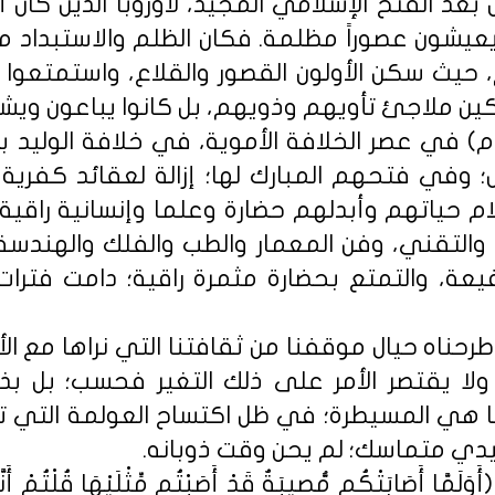
بعد الفتح الإسلامي المجيد، لأوروبا الذين كان
عيشون عصوراً مظلمة. فكان الظلم والاستبداد من
 حيث سكن الأولون القصور والقلاع، واستمتعوا ب
كين ملاجئ تأويهم وذويهم، بل كانوا يباعون ويشتر
وفي سنة (92هـ - 711م) في عصر الخلافة الأموية، في خلافة الو
؛ وفي فتحهم المبارك لها؛ إزالة لعقائد كفرية
سلام حياتهم وأبدلهم حضارة وعلما وإنسانية راقية
والتقني، وفن المعمار والطب والفلك والهندسة 
فيعة، والتمتع بحضارة مثمرة راقية؛ دامت فترات
طرحناه حيال موقفنا من ثقافتنا التي نراها مع ا
ولا يقتصر الأمر على ذلك التغير فحسب؛ بل بذو
نها هي المسيطرة؛ في ظل اكتساح العولمة التي 
يدي متماسك؛ لم يحن وقت ذوبانه.
 أَصَابَتْكُم مُّصِيبَةٌ قَدْ أَصَبْتُم مِّثْلَيْهَا قُلْتُمْ أَنَّى