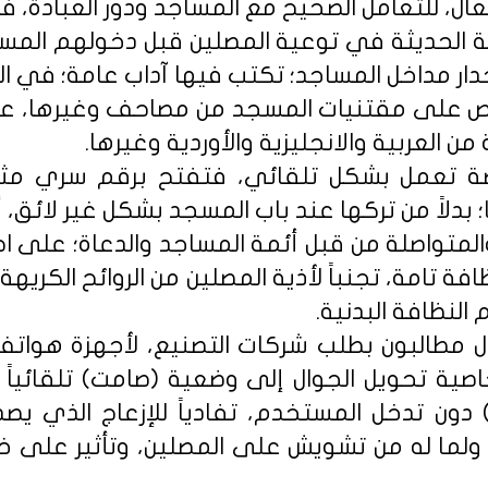
، للتعامل الصحيح مع المساجد ودور العبادة، فنق
نية الحديثة في توعية المصلين قبل دخولهم الم
ار مداخل المساجد؛ تكتب فيها آداب عامة؛ في ا
رص على مقتنيات المسجد من مصاحف وغيرها، على
 العربية والانجليزية والأوردية وغيرها.
ة تعمل بشكل تلقائي، فتفتح برقم سري مثلاً
دلاً من تركها عند باب المسجد بشكل غير لائق، أو
المتواصلة من قبل أئمة المساجد والدعاة؛ على اح
ة تامة، تجنباً لأذية المصلين من الروائح الكريه
النظافة البدنية.
وال مطالبون بطلب شركات التصنيع، لأجهزة هوات
صية تحويل الجوال إلى وضعية (صامت) تلقائياً 
) دون تدخل المستخدم، تفادياً للإزعاج الذي يص
، ولما له من تشويش على المصلين، وتأثير على