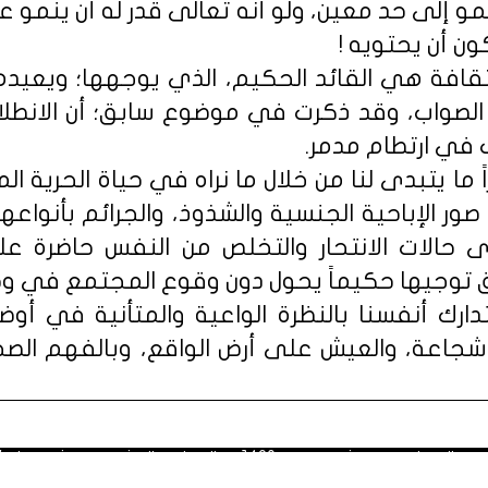
نمو إلى حد معين، ولو أنه تعالى قدر له أن ينمو ع
ن أن يحتويه !
ثقافة هي القائد الحكيم، الذي يوجهها؛ ويعيده
الصواب، وقد ذكرت في موضوع سابق؛ أن الانطلا
 في ارتطام مدمر.
اً ما يتبدى لنا من خلال ما نراه في حياة الحرية 
ور الإباحية الجنسية والشذوذ، والجرائم بأنواعها،
 حالات الانتحار والتخلص من النفس حاضرة على 
 توجيها حكيماً يحول دون وقوع المجتمع في وحول
تدارك أنفسنا بالنظرة الواعية والمتأنية في أوضا
شجاعة، والعيش على أرض الواقع، وبالفهم الصحي
 1428هـ، الموافق العشرون من شهر يناير 2007م.
الاستفادة من محتوياته في الاستخدام الشخصي مع ذكر المصدر. مُعظَم ا