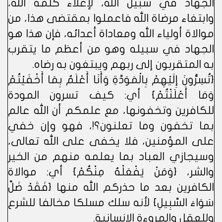
الجهاد في سبيل الله، لإعلاء كلمة الله،
وابتغاء مرضاة الله فاعملوا بمقتضى هذا، من
موالاة أولياء الله ومعاداة أعدائه، فإن هذا هو
الجهاد في سبيله وهو من أعظم ما يتقرب
به المتقربون إلى ربهم ويبتغون به رضاه.
{تُسِرُّونَ إِلَيْهِمْ بِالْمَوَدَّةِ وَأَنَا أَعْلَمُ بِمَا أَخْفَيْتُمْ
وَمَا أَعْلَنْتُمْ} أي: كيف تسرون المودة
للكافرين وتخفونها، مع علمكم أن الله عالم
بما تخفون وما تعلنون؟!، فهو وإن خفي
على المؤمنين، فلا يخفى على الله تعالى،
وسيجازي العباد بما يعلمه منهم من الخير
والشر، {وَمَنْ يَفْعَلْهُ مِنْكُمْ} أي: موالاة
الكافرين بعد ما حذركم الله منها {فَقَدْ ضَلَّ
سَوَاءَ السَّبِيلِ} لأنه سلك مسلكا مخالفا للشرع
وللعقل والمروءة الإنسانية.