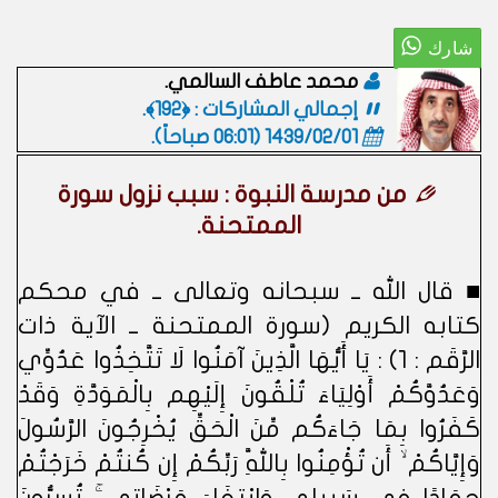
محمد عاطف السالمي.
إجمالي المشاركات : ﴿192﴾.
1439/02/01 (06:01 صباحاً)
.
من مدرسة النبوة : سبب نزول سورة
الممتحنة.
■ قال الله ــ سبحانه وتعالى ــ في محكم
كتابه الكريم (سورة الممتحنة ــ الآية ذات
الرَّقَم : 1) : يَا أَيُّهَا الَّذِينَ آمَنُوا لَا تَتَّخِذُوا عَدُوِّي
وَعَدُوَّكُمْ أَوْلِيَاءَ تُلْقُونَ إِلَيْهِم بِالْمَوَدَّةِ وَقَدْ
كَفَرُوا بِمَا جَاءَكُم مِّنَ الْحَقِّ يُخْرِجُونَ الرَّسُولَ
وَإِيَّاكُمْ ۙ أَن تُؤْمِنُوا بِاللَّهِ رَبِّكُمْ إِن كُنتُمْ خَرَجْتُمْ