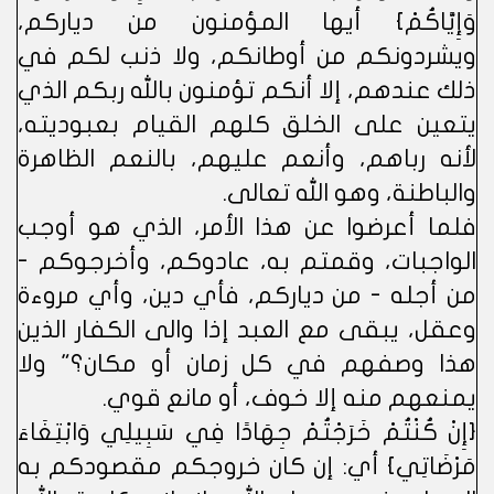
وَإِيَّاكُمْ} أيها المؤمنون من دياركم،
ويشردونكم من أوطانكم، ولا ذنب لكم في
ذلك عندهم، إلا أنكم تؤمنون بالله ربكم الذي
يتعين على الخلق كلهم القيام بعبوديته،
لأنه رباهم، وأنعم عليهم، بالنعم الظاهرة
والباطنة، وهو الله تعالى.
فلما أعرضوا عن هذا الأمر، الذي هو أوجب
الواجبات، وقمتم به، عادوكم، وأخرجوكم -
من أجله - من دياركم، فأي دين، وأي مروءة
وعقل، يبقى مع العبد إذا والى الكفار الذين
هذا وصفهم في كل زمان أو مكان؟" ولا
يمنعهم منه إلا خوف، أو مانع قوي.
{إِنْ كُنْتُمْ خَرَجْتُمْ جِهَادًا فِي سَبِيلِي وَابْتِغَاءَ
مَرْضَاتِي} أي: إن كان خروجكم مقصودكم به