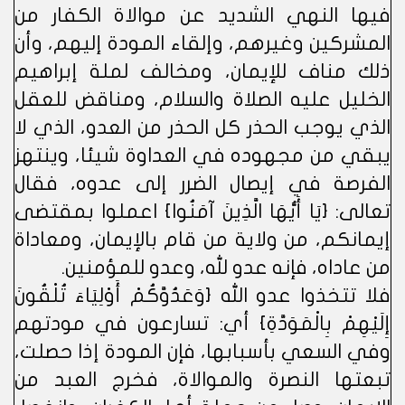
فيها النهي الشديد عن موالاة الكفار من
المشركين وغيرهم، وإلقاء المودة إليهم، وأن
ذلك مناف للإيمان، ومخالف لملة إبراهيم
الخليل عليه الصلاة والسلام، ومناقض للعقل
الذي يوجب الحذر كل الحذر من العدو، الذي لا
يبقي من مجهوده في العداوة شيئا، وينتهز
الفرصة في إيصال الضرر إلى عدوه، فقال
تعالى: {يَا أَيُّهَا الَّذِينَ آمَنُوا} اعملوا بمقتضى
إيمانكم، من ولاية من قام بالإيمان، ومعاداة
من عاداه، فإنه عدو لله، وعدو للمؤمنين.
فلا تتخذوا عدو الله {وَعَدُوَّكُمْ أَوْلِيَاءَ تُلْقُونَ
إِلَيْهِمْ بِالْمَوَدَّةِ} أي: تسارعون في مودتهم
وفي السعي بأسبابها، فإن المودة إذا حصلت،
تبعتها النصرة والموالاة، فخرج العبد من