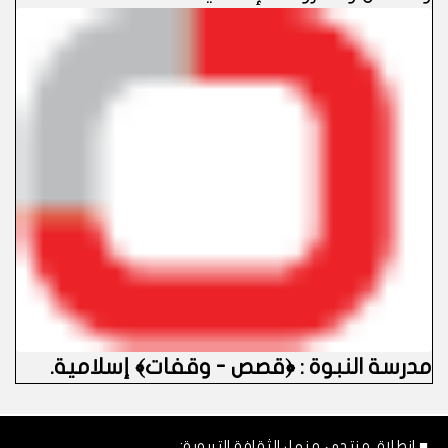
مدرسة النبوة : ﴿قصص - وقفات﴾ إسلامية
.
■ انطلاق منتدى منهل الثقافة التربوية: