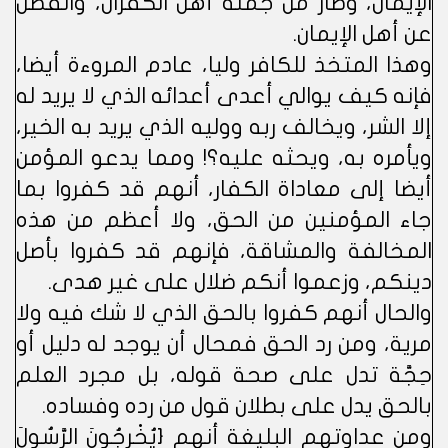
الإيمان، وصار من جملة أهل الكفران، وانفصل
عن أهل الإيمان.
وهذا المتخذ للكافر وليا، عادم المروءة أيضا،
فإنه كيف يوالي أعدى أعدائه الذي لا يريد له
إلا الشر، ويخالف ربه ووليه الذي يريد به الخير،
ويأمره به، ويحثه عليه؟! ومما يدعو المؤمن
أيضا إلى معاداة الكفار، أنهم قد كفروا بما
جاء المؤمنين من الحق، ولا أعظم من هذه
المخالفة والمشاقة، فإنهم قد كفروا بأصل
دينكم، وزعموا أنكم ضلال على غير هدى.
والحال أنهم كفروا بالحق الذي لا شك فيه ولا
مرية، ومن رد الحق فمحال أن يوجد له دليل أو
حِجَّة تدل على صحة قوله، بل مجرد العلم
بالحق يدل على بطلان قول من رده وفساده.
ومن عداوتهم البليغة أنهم {يُخْرِجُونَ الرَّسُولَ