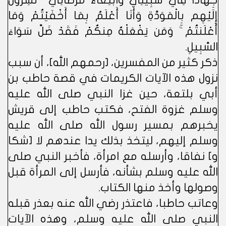
جِهَادًا فِي سَبِيلِي وَابْتِغَاءَ مَرْضَاتِي ۚ تُسِرُّونَ
إِلَيْهِم بِالْمَوَدَّةِ وَأَنَا أَعْلَمُ بِمَا أَخْفَيْتُمْ وَمَا
أَعْلَنتُمْ ۚ وَمَن يَفْعَلْهُ مِنكُمْ فَقَدْ ضَلَّ سَوَاءَ
السَّبِيلِ.
ذكر كثير من المفسرين، [رحمهم الله]، أن سبب
نزول هذه الآيات الكريمات في قصة حاطب بن
أبي بلتعة، حين غزا النبي صلى الله عليه
وسلم غزوة الفتح، فكتب حاطب إلى قريش
يخبرهم بمسير رسول الله صلى الله عليه
وسلم إليهم، ليتخذ بذلك يدا عندهم لا [شكا
و] نفاقا، وأرسله مع امرأة، فأخبر النبي صلى
الله عليه وسلم بشأنه، فأرسل إلى المرأة قبل
وصولها وأخذ منها الكتاب.
وعاتب حاطبا، فاعتذر رضي الله عنه بعذر قبله
النبي صلى الله عليه وسلم، وهذه الآيات