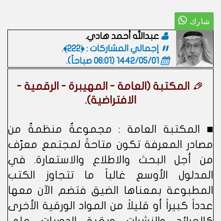
عبدالله أحمد هادي.
إجمالي المشاركات : ﴿222﴾.
1442/05/01 (06:01 صباحاً)
.
المكتبة (العامة - المهيبرة - الرقمية -
الافتراضية).
■ المكتبة العامة : مجموعةٌ منظمةٌ من
مصادر المعرفة تكون متاحةً لمجتمع معرّف
من أجل البحث والاطلاع والاستعارة. في
المدلول الأوسع غالباً ما تتجاوز الكتب
المطبوعة بمعناها الضيق فتضم الآن معها
عدداً كبيراً أو قليلاً من المواد الورقية الأخرى