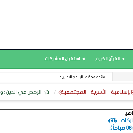
◄ القرآن الكريم.
◄ استقبال المشاركات.
قائمة محدَّثة : البرامج التدريبية.
الرخص في الدين : 
هر.
ت : ﴿91﴾.
.