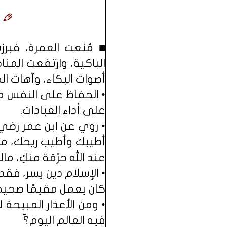
■ مُنعت العمرة، فبرز
الباكية، وارتفعت المن
أصوات البكاء، وآهات الح
• الحفاظ على النفس م
على أداء العبادات.
• روي عن ابن عمر رضي ا
أطيبك وأطيب ريحك، ما 
عند الله حرْمَة منكِ، ماله 
• الإسلام دين يسر، فقد
كان يعمل مقيمًا صحيحًا
• ومن الأعذار المبيحة 
فيه العالم اليوم؟ّ