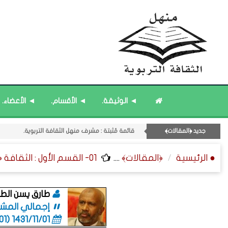
قائمة مُحدَّثة : حديث الساعة.
11- القسم الحادي عشر : ﴿اللقاءات الشخصية - الثقافة المتسلسلة﴾.
◄ الوثيقة.
◄ الأقسام.
◄ الأعضاء.
قائمة مُحدَّثة : من ﴿جديد﴾ المشاركات.
قائمة مُثبتة : إدارة منهل الثقافة التربوية.
جديد ﴿المقالات﴾
قائمة مُثبتة : مشرف منهل الثقافة التربوية.
● الرئيسية
﴿المقالات﴾
....
01- القسم الأول : الثقافة ﴿الإسلامية - الأسرية - المجتمعية﴾.
طارق يسن الطا
إجمالي المشاركا
1431/11/01 (06:01 صباحاً)