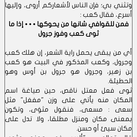
وتثني بي؛ فإن الناس لأشعاركم أروى، وإليها
أسرع، فقال كعب :
فمن للقوافي شانها من يحوكها • • • إذا ما
ثوى كعب وفوز جرول
أي من يبقى يحمل راية الشعر، إن هلك كعب
وجرول، وكعب المذكور في البيت هو كعب
بن زهير، وجرول هو جرول بن أوس وهو
الحطيئة.
ثوى فعل معتل ناقص، حين صياغة اسم
المكان منه يأتي على وزن "مفعَل" مثل
سعى : مسعى، فنقول مثوَى، وتكون
بمعنى مكان ومنزل مطلقا، ولا تدل على
مكان سيئ أو حسن.