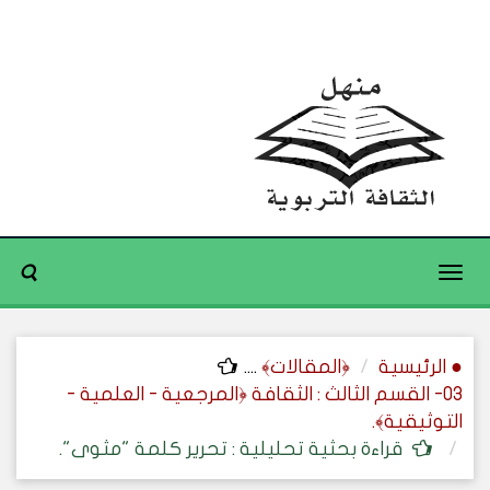
Toggle
navigation
● الرئيسية
﴿المقالات﴾
....
03- القسم الثالث : الثقافة ﴿المرجعية - العلمية -
التوثيقية﴾.
قراءة بحثية تحليلية : تحرير كلمة "مثوى".