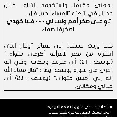
بمعنى مقيما. واستخدمه الشاعر خليل
مطران في رائعته "المساء" حين قال :
ثاوٍ على صخر أصم وليت لي • • • قلبا كهذي
الصخرة الصماء
كما وردت مسندة إلى ضمائر "وقال الذي
اشتراه من مصر لامرأته أكرمي مثواه..."
(يوسف : 21) أي منزلته ومكانه، وفي آية
أخرى في سورة يوسف أيضا : "قال معاذ الله
إنه ربي أحسن مثواي" (يوسف : 23) أي
منزلي ومكاني.
■ انطلاق منتدى منهل الثقافة التربوية:
يوم السبت المصادف غرة شهر محرم