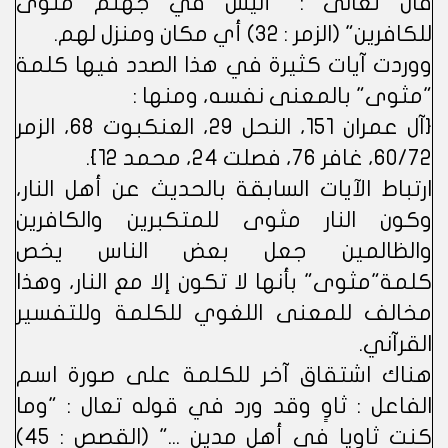
قال تعالى : "أليس في جهنم مثوى
للكافرين" (الزمر : 32) أي مكان ومنزل لهم.
ووردت آيات كثيرة في هذا الصدد فيها كلمة
"مثوى" بالمعنى نفسه، ومنها :
{آل عمران 151، النحل 29، العنكبوت 68، الزمر
60/72، غافر 76، فصلت 24، محمد 12}.
ارتباط الآيات السابقة بالحديث عن أهل النار،
وكون النار مثوى للمتكبرين والكافرين
والظالمين جعل بعض الناس يخص
كلمة"مثوى" بأنها لا تكون إلا مع النار، وهذا
مخالف للمعنى اللغوي للكلمة وللتفسير
القرآني.
هناك اشتقاق آخر للكلمة على صورة اسم
الفاعل : ثاوٍ وقد ورد في قوله تعال : "وما
كنت ثاويا في أهل مدين ..." (القصص : 45)