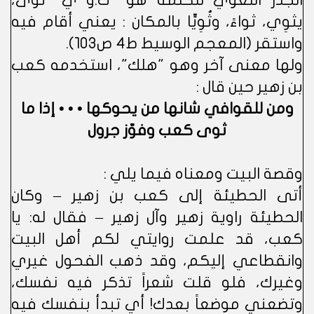
الجذر اللغوي للكلمة هو "ث.و ي" ثوى،
يثوِي، ثواءً، وثُوِيٍّا بالمكان : يعني أقام فيه
واستقر (المعجم الوسيط ط4 ص103).
ولها معنى آخر وهو "هلك"، استخدمه كعب
بن زهير حين قال :
ومن للقوافي شانها من يحوكها • • • إذا ما
ثوى كعب وفوّز جرول
وقصة البيت ومعناه فيما يلي :
أتى الحطيئة إلى كعب بن زهير – وكان
الحطيئة راوية زهير وآل زهير – فقال له: يا
كعب، قد علمت روايتي لكم أهل البيت
وانقطاعي إليكم، وقد ذهب الفحول غيري
وغيرك، فلو قلت شعراً تذكر فيه نفسك،
وتضعني موضعاً بعدك! أي تبدأ بنفسك فيه