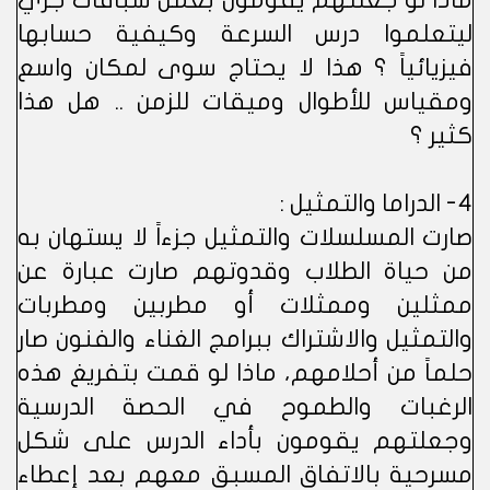
ماذا لو جعلتهم يقومون بعمل سباقات جري
ليتعلموا درس السرعة وكيفية حسابها
فيزيائياً ؟ هذا لا يحتاج سوى لمكان واسع
ومقياس للأطوال وميقات للزمن .. هل هذا
كثير ؟
4- الدراما والتمثيل :
صارت المسلسلات والتمثيل جزءاً لا يستهان به
من حياة الطلاب وقدوتهم صارت عبارة عن
ممثلين وممثلات أو مطربين ومطربات
والتمثيل والاشتراك ببرامج الغناء والفنون صار
حلماً من أحلامهم، ماذا لو قمت بتفريغ هذه
الرغبات والطموح في الحصة الدرسية
وجعلتهم يقومون بأداء الدرس على شكل
مسرحية بالاتفاق المسبق معهم بعد إعطاء