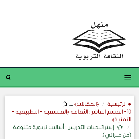
Toggle
navigation
● الرئيسية
﴿المقالات﴾
....
10- القسم العاشر : الثقافة ﴿الفلسفية - التطبيقية -
التقنية﴾.
إستراتيجيات التدريس : أساليب تربوية متنوعة
(من خبراتي).