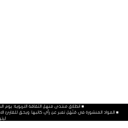
■ انطلاق منتدى منهل الثقافة التربوية: يوم السبت المصادف غرة شهر محرم
■ المواد المنشورة في مَنْهَل تعبر عن رأي كاتبها. ويحق للقارئ 
ليت