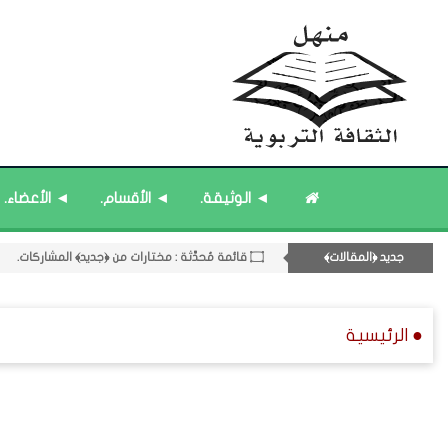
◄ الوثيقة.
◄ الأقسام.
◄ الأعضاء.
۝ قائمة مُثبتة : مشرف منهل الثقافة التربوية.
جديد ﴿المقالات﴾
۝ قائمة مُحدَّثة : مختارات من ﴿جديد﴾ المشاركات.
11- القسم الحادي عشر : ﴿اللقاءات الشخصية - الثقافة المتسلسلة﴾.
۝ قائمة مُحدَّثة : حديث الساعة.
● الرئيسية
۝ قائمة مُثبتة : إدارة منهل الثقافة التربوية.