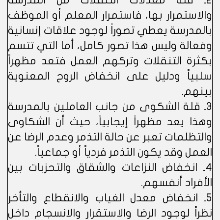
2ـ قلة معدلات التنقلات من المدرسة
والاستمرار بها، فاستمرار المعلم أو الموظف
بالمدرسة يعطي تصوراً لوجود علاقات إنسانية
وفعالة وليس هذا تصور كامل، أما التي تتسم
بكثرة التنقلات وتركهم العمل فتعد مظهراً
سلبياً ودليل على انخفاض الروح المعنوية
بينهم.
3ـ قلة الشكوى من جانب العاملين بالمدرسة
وهذا يعد مظهراً إيجابياً، حيث أن الشكاوى
والتظلمات تعبر عن حالة التذمر وعدم الرضا عن
العمل وقد يكون التذمر فردياً أو جماعياً.
4ـ انخفاض النزاعات والشقاق والتحزبات بين
الأفراد أنفسهم.
5ـ انخفاض معدل الغياب والانقطاع والتأخر
نظراً لوجود الرضا والاستقرار والانسجام داخل