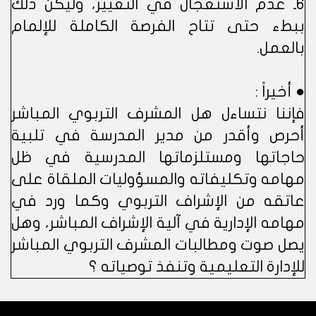
6ـ عدم الاستعجال في التغيير، وليكن ذلك
ببطء حتى تتاح الفرصة الكاملة للإلمام
بالعمل.
● أخيراً :
فإننا نتساءل هل المشرف التربوي المباشر
أحرص وأقدر من مدير المدرسة في تلبية
حاجاتها ومستلزماتها المدرسية في ظل
مهامه وتكليفاته والمسؤوليات الملقاة على
عاتقه من الإشراف التربوي وكما ورد في
مهامه الإدارية في آلية الإشراف المباشر، وهل
يصل صوت ومطالبات المشرف التربوي المباشر
للإدارة التعليمية وتنفذ توصياته ؟