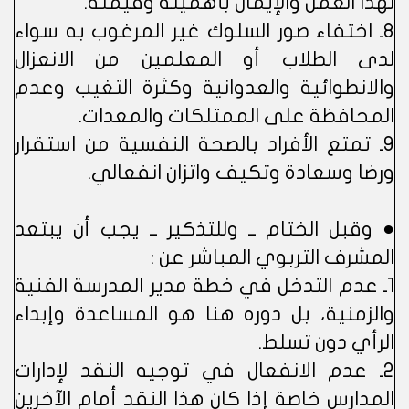
لهذا العمل والإيمان بأهميته وقيمته.
8ـ اختفاء صور السلوك غير المرغوب به سواء
لدى الطلاب أو المعلمين من الانعزال
والانطوائية والعدوانية وكثرة التغيب وعدم
المحافظة على الممتلكات والمعدات.
9ـ تمتع الأفراد بالصحة النفسية من استقرار
ورضا وسعادة وتكيف واتزان انفعالي.
● وقبل الختام ــ وللتذكير ــ يجب أن يبتعد
المشرف التربوي المباشر عن :
1ـ عدم التدخل في خطة مدير المدرسة الفنية
والزمنية، بل دوره هنا هو المساعدة وإبداء
الرأي دون تسلط.
2ـ عدم الانفعال في توجيه النقد لإدارات
المدارس خاصة إذا كان هذا النقد أمام الآخرين