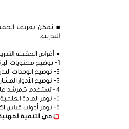
■ يٌمكن تعريف الحقيبة 
التدريب.
● أغراض الحقيبة التدريبي
1- توضيح محتويات البرنامج وأهدافه وشروطه ومدته والوظائف المستهدفة.
2- توضيح الوحدات التدريبية لكل مادة وزمنها وأهدافها وموضوعاتها.
3- توضيح الأدوار المشاركة في التدريب (المدرب والمتدرب).
4- تستخدم كمرشد عام لإدارة الجلسات التدريبية.
5- توفر المادة العلمية الأساسية والأدوات الضرورية للتطبيق العملي.
6- توفر أدوات قياس اكتساب المهارات والمعارف.
في التنمية المهنية :