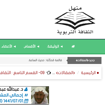
قائمة مُثبتة : مشرف منهل الثقافة التربوية.
قائمة مُحدَّثة : من ﴿جديد﴾ المشاركات.
◄ الوثيقة.
◄ الأقسام.
◄ الأعضاء.
11- القسم الحادي عشر : ﴿اللقاءات الشخصية - الثقافة المتسلسلة﴾.
قائمة مُثبتة : إدارة منهل الثقافة التربوية.
جديد ﴿المقالات﴾
قائمة مُحدَّثة : حديث الساعة.
● الرئيسية
﴿المقالات﴾
....
09- القسم التاسع : الثقافة ﴿الوظيفية - الإدارية - القانونية﴾.
د. عبدالله عبد
إجمالي المشاركا
1441/07/01 (06:01 صباحاً)