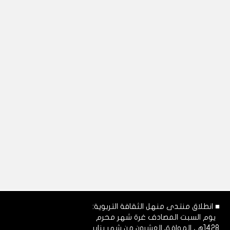
■ انطلاق منتدى منهل الثقافة التربوية:
يوم السبت المصادف غرة شهر محرم
1428هـ، الموافق العشرون من شهر يناير