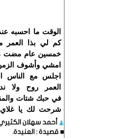
الوقت ما احسبه عن
كم لي بذا العمر م
خمسين عام مضت ما 
امشي وأشوف الزمن 
اجلس مع الناس اس
العمر روح ولا ند
في حبك شتات والمق
شرحت لك يا غلاي ا
أحمد سهلان الكثيري
■
قصيدة : العنيدة.