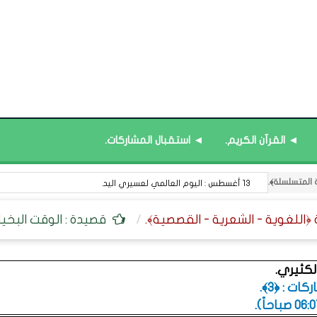
◄ القرآن الكريم.
◄ استقبال المشاركات.
13 أغسطس : اليوم العالمي لعسيري اليد.
قصيدة : الوقت البخيل
لكثيري.
ت : ﴿3﴾.
.