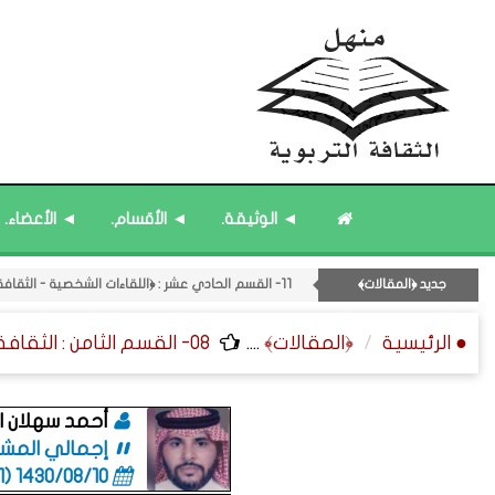
◄ الوثيقة.
◄ الأقسام.
◄ الأعضاء.
۝ قائمة مُحدَّثة : مختارات من المشاركات المُحدَّثة.
جديد ﴿المقالات﴾
11- القسم الحادي عشر : ﴿اللقاءات الشخصية - الثقافة المتسلسلة﴾.
۝ قائمة مُحدَّثة : مختارات من جديد المشاركات.
● الرئيسية
﴿المقالات﴾
....
08- القسم الثامن : الثقافة ﴿اللغوية - الشعرية - القصصية﴾.
۝ قائمة مُثبتة : مشرف منهل الثقافة التربوية.
۝ قائمة مُثبتة : إدارة منهل الثقافة التربوية.
أحمد سهلان ا
إجمالي المشاركا
1430/08/10 (06:01 صباحاً)