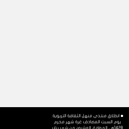
■ انطلاق منتدى منهل الثقافة التربوية:
يوم السبت المصادف غرة شهر محرم
1428هـ، الموافق العشرون من شهر يناير