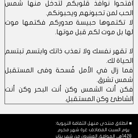
افتحوا نوافذ قلوبكم لتدخل منها شمس
الحب لمن تحبونهم ويحبونكم.
لا تكتموها حبيسة صدوركم فكتمها موت
لها بل موت لكم قبل موتها.
لا تقهر نفسك ولا تعذب ذاتك وابتسم تبتسم
الحياة لك.
فما زال في الأمل فُسحة وفى المستقبل
شمس تشرق.
فكن أنت الشمس وكن أنت البحر وكن أنت
الشاطئ وكن المستقبل.
■ انطلاق منتدى منهل الثقافة التربوية:
يوم السبت المصادف غرة شهر محرم
1428هـ، الموافق العشرون من شهر يناير