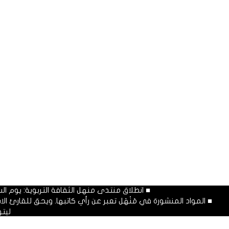
■ انطلاق منتدى منهل الثقافة التربوية: يوم السبت المصادف غرة شهر محرم
■ المواد المنشورة في مَنْهَل تعبر عن رأي كاتبها. ويحق للقارئ 
ليت