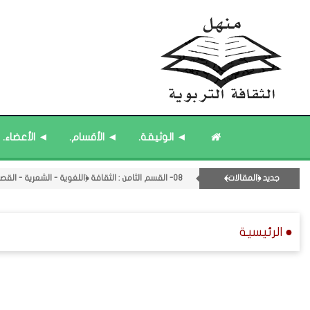
۝ قائمة مُثبتة : إدارة منهل الثقافة التربوية.
۝ قائمة مُثبتة : فريق منهل الثقافة التربوية.
۝ قائمة مُحدَّثة : مختارات من جديد المشاركات.
۝ قائمة مُحدَّثة : مختارات من المشاركات المُحدَّثة.
◄ الوثيقة.
◄ الأقسام.
◄ الأعضاء.
۝ قائمة مُثبتة : مشرف منهل الثقافة التربوية.
12- القسم الثاني عشر : الثقافة ﴿الرياضية - المعرفية - المستقبلية﴾.
جديد ﴿المقالات﴾
08- القسم الثامن : الثقافة ﴿اللغوية - الشعرية - القصصية﴾.
● الرئيسية