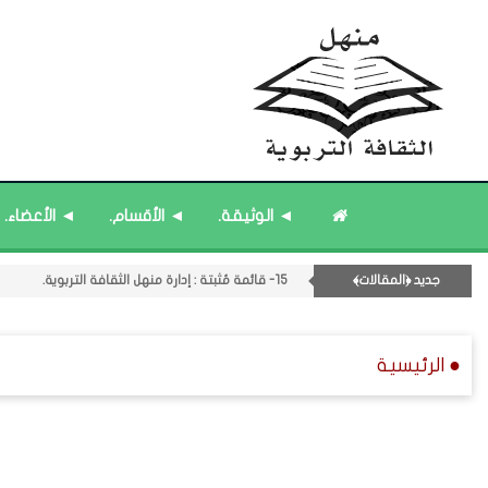
18- قائمة مُحدَّثة : مختارات من حديث ﴿الساعة﴾.
16- قائمة مُثبتة : فريق منهل الثقافة التربوية.
◄ الوثيقة.
◄ الأقسام.
◄ الأعضاء.
14- قائمة مُثبتة : مشرف منهل الثقافة التربوية.
12- القسم الثاني عشر : الثقافة ﴿الرياضية - المعرفية - المستقبلية﴾.
جديد ﴿المقالات﴾
15- قائمة مُثبتة : إدارة منهل الثقافة التربوية.
17- قائمة مُحدَّثة : جديد المشاركات.
● الرئيسية