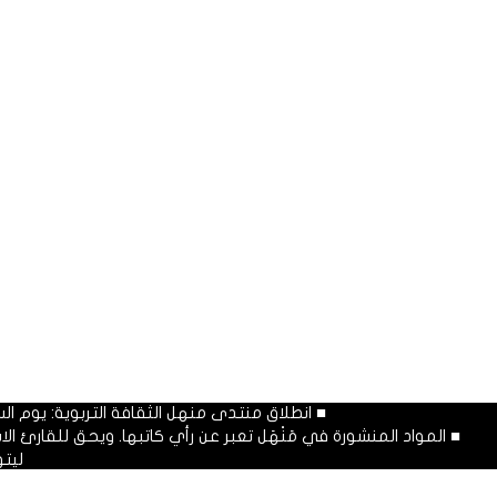
■ انطلاق منتدى منهل الثقافة التربوية: يوم السبت المصادف غرة شهر محرم
■ المواد المنشورة في مَنْهَل تعبر عن رأي كاتبها. ويحق للقارئ 
ليت